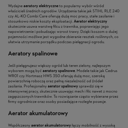
Wydajne
aeratory elektryczne
to popularny wybór wśród
właścicieli średnich ogrodów. Urządzenia takie jak STIHL RLE 240
czy AL-KO Combi Care oferują dużą moc pracy, stałe zasilanie i
stosunkowo niskie koszty eksploatacji.
Aerator elektryczny
skutecznie usuwa warstwę filcu z trawnika, poprawiając jego
napowietrzenie i pobudzając wzrost trawy. Dzięki koszom o dużej
pojemności możliwe jest wygodne zbieranie resztek roślinnych, co
ułatwia utrzymanie porządku podczas pielęgnacji ogrodu.
Aeratory spalinowe
Jeśli pielęgnujesz większy ogród lub teren zielony, najlepszym
wyborem mogą być
aeratory spalinowe
. Modele takie jak Cedrus
WR01 czy Hortmasz HWS 350 oferują dużą moc, szeroką
powierzchnię roboczą oraz pełną niezależność od źródeł
zasilania. Profesjonalny
aerator spalinowy
sprawdzi się w
intensywnej pracy, skutecznie usuwając mech i filc nawet z mocno
zagęszczonych trawników. To rozwiązanie często wybierane przez
firmy ogrodnicze oraz osoby posiadające rozległe posesje.
Aerator akumulatorowy
Współczesny
aerator akumulatorowy
łączy mobilność z wysoką