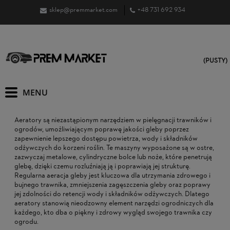
sklep@premmarket.com
+48 731 692 934
(PUSTY)
Aeratory są niezastąpionym narzędziem w pielęgnacji trawników i
ogrodów, umożliwiającym poprawę jakości gleby poprzez
zapewnienie lepszego dostępu powietrza, wody i składników
odżywczych do korzeni roślin. Te maszyny wyposażone są w ostre,
zazwyczaj metalowe, cylindryczne bolce lub noże, które penetrują
glebę, dzięki czemu rozluźniają ją i poprawiają jej strukturę.
Regularna aeracja gleby jest kluczowa dla utrzymania zdrowego i
bujnego trawnika, zmniejszenia zagęszczenia gleby oraz poprawy
jej zdolności do retencji wody i składników odżywczych. Dlatego
aeratory stanowią nieodzowny element narzędzi ogrodniczych dla
każdego, kto dba o piękny i zdrowy wygląd swojego trawnika czy
ogrodu.