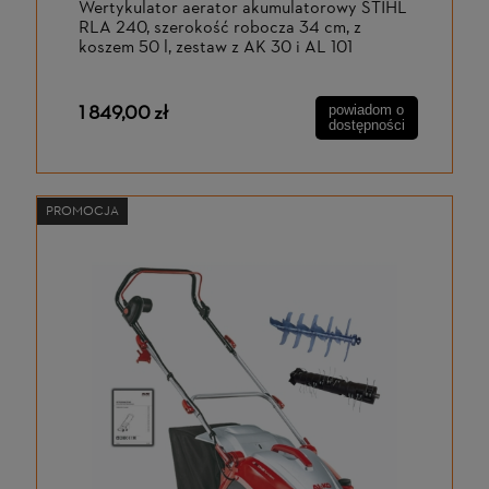
Wertykulator aerator akumulatorowy STIHL
RLA 240, szerokość robocza 34 cm, z
koszem 50 l, zestaw z AK 30 i AL 101
1 849,00 zł
powiadom o
dostępności
PROMOCJA