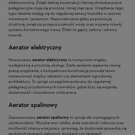
efektywnością. Dzięki lekkiej konstrukcji i łatwej obsłudze prace
pielęgnacyjne stają się prostsze i mniej męczące. Urządzenia tego
typu idealnie nadają się do regularnej aeracji trawnika w sezonie
wiosennym i jesiennym. Napowietrzanie gleby poprawia jej
strukturę, zwiększa przepuszczalność wody oraz wspiera rozwój
systemu korzeniowego trawy. Efekt to gęsty, zielony i zdrowy
trawnik.
Aerator elektryczny
Nowoczesny
aerator elektryczny
to kompromis między
wydajnością a prostotą obsługi. Stałe zasilanie zapewnia równą
pracę urządzenia, a kompaktowa konstrukcja pozwala łatwo
manewrować między rabatami czy elementami ogrodowej
architektury. To sprzęt szczególnie polecany do regularnej
pielęgnacji przydomowych trawników, gdzie liczy się wygoda,
skuteczność i stosunkowo cicha praca.
Aerator spalinowy
Zaawansowany
aerator spalinowy
to sprzęt dla wymagających
użytkowników. Wysoka moc silnika, duża szerokość robocza oraz
możliwość intensywnej pracy sprawiają, że doskonale sprawdza się
na dużych terenach zielonych, boiskach czy terenach