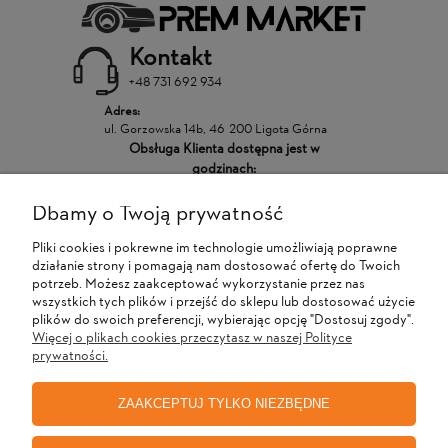
Kontakt
+48 731 692 934
Adres:
ul. Gorzowska 14b, 46-200 Ligota Górna
Obsługa Klienta dostępna jest w
godzinach:
Dbamy o Twoją prywatność
POMOC
Pliki cookies i pokrewne im technologie umożliwiają poprawne
działanie strony i pomagają nam dostosować ofertę do Twoich
MOJE KONTO
potrzeb. Możesz zaakceptować wykorzystanie przez nas
wszystkich tych plików i przejść do sklepu lub dostosować użycie
plików do swoich preferencji, wybierając opcję "Dostosuj zgody".
Więcej o plikach cookies przeczytasz w naszej Polityce
PŁATNOŚCI I DOSTAWA
prywatności.
ZAAKCEPTUJ TYLKO NIEZBĘDNE
INFORMACJE