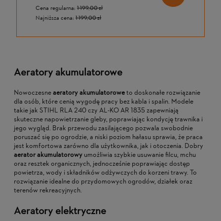
Cena regularna:
1 199,00 zł
Najniższa cena:
1 199,00 zł
Aeratory akumulatorowe
Nowoczesne
aeratory akumulatorowe
to doskonałe rozwiązanie
dla osób, które cenią wygodę pracy bez kabla i spalin. Modele
takie jak STIHL RLA 240 czy AL-KO AR 1835 zapewniają
skuteczne napowietrzanie gleby, poprawiając kondycję trawnika i
jego wygląd. Brak przewodu zasilającego pozwala swobodnie
poruszać się po ogrodzie, a niski poziom hałasu sprawia, że praca
jest komfortowa zarówno dla użytkownika, jak i otoczenia. Dobry
aerator akumulatorowy
umożliwia szybkie usuwanie filcu, mchu
oraz resztek organicznych, jednocześnie poprawiając dostęp
powietrza, wody i składników odżywczych do korzeni trawy. To
rozwiązanie idealne do przydomowych ogrodów, działek oraz
terenów rekreacyjnych.
Aeratory elektryczne