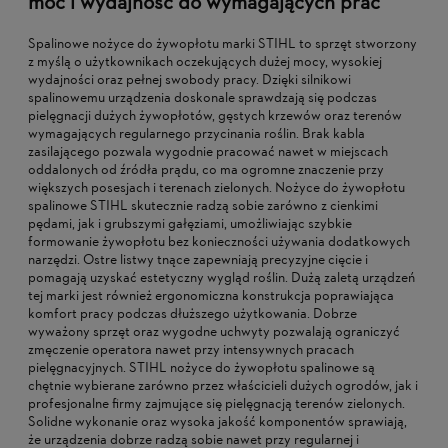
moc i wydajność do wymagających prac
Spalinowe nożyce do żywopłotu marki STIHL to sprzęt stworzony
z myślą o użytkownikach oczekujących dużej mocy, wysokiej
wydajności oraz pełnej swobody pracy. Dzięki silnikowi
spalinowemu urządzenia doskonale sprawdzają się podczas
pielęgnacji dużych żywopłotów, gęstych krzewów oraz terenów
wymagających regularnego przycinania roślin. Brak kabla
zasilającego pozwala wygodnie pracować nawet w miejscach
oddalonych od źródła prądu, co ma ogromne znaczenie przy
większych posesjach i terenach zielonych. Nożyce do żywopłotu
spalinowe STIHL skutecznie radzą sobie zarówno z cienkimi
pędami, jak i grubszymi gałęziami, umożliwiając szybkie
formowanie żywopłotu bez konieczności używania dodatkowych
narzędzi. Ostre listwy tnące zapewniają precyzyjne cięcie i
pomagają uzyskać estetyczny wygląd roślin. Dużą zaletą urządzeń
tej marki jest również ergonomiczna konstrukcja poprawiająca
komfort pracy podczas dłuższego użytkowania. Dobrze
wyważony sprzęt oraz wygodne uchwyty pozwalają ograniczyć
zmęczenie operatora nawet przy intensywnych pracach
pielęgnacyjnych. STIHL nożyce do żywopłotu spalinowe są
chętnie wybierane zarówno przez właścicieli dużych ogrodów, jak i
profesjonalne firmy zajmujące się pielęgnacją terenów zielonych.
Solidne wykonanie oraz wysoka jakość komponentów sprawiają,
że urządzenia dobrze radzą sobie nawet przy regularnej i