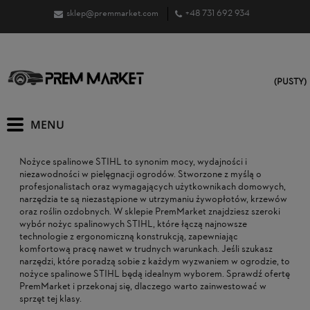
sklep@premmarket.com
+48 731 692 934
(PUSTY)
Nożyce spalinowe STIHL to synonim mocy, wydajności i
niezawodności w pielęgnacji ogrodów. Stworzone z myślą o
profesjonalistach oraz wymagających użytkownikach domowych,
narzędzia te są niezastąpione w utrzymaniu żywopłotów, krzewów
oraz roślin ozdobnych. W sklepie PremMarket znajdziesz szeroki
wybór nożyc spalinowych STIHL, które łączą najnowsze
technologie z ergonomiczną konstrukcją, zapewniając
komfortową pracę nawet w trudnych warunkach. Jeśli szukasz
narzędzi, które poradzą sobie z każdym wyzwaniem w ogrodzie, to
nożyce spalinowe STIHL będą idealnym wyborem. Sprawdź ofertę
PremMarket i przekonaj się, dlaczego warto zainwestować w
sprzęt tej klasy.