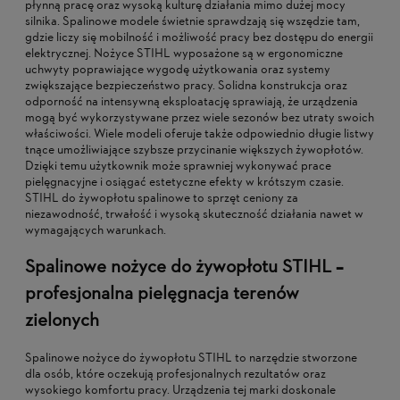
płynną pracę oraz wysoką kulturę działania mimo dużej mocy
silnika. Spalinowe modele świetnie sprawdzają się wszędzie tam,
gdzie liczy się mobilność i możliwość pracy bez dostępu do energii
elektrycznej. Nożyce STIHL wyposażone są w ergonomiczne
uchwyty poprawiające wygodę użytkowania oraz systemy
zwiększające bezpieczeństwo pracy. Solidna konstrukcja oraz
odporność na intensywną eksploatację sprawiają, że urządzenia
mogą być wykorzystywane przez wiele sezonów bez utraty swoich
właściwości. Wiele modeli oferuje także odpowiednio długie listwy
tnące umożliwiające szybsze przycinanie większych żywopłotów.
Dzięki temu użytkownik może sprawniej wykonywać prace
pielęgnacyjne i osiągać estetyczne efekty w krótszym czasie.
STIHL do żywopłotu spalinowe to sprzęt ceniony za
niezawodność, trwałość i wysoką skuteczność działania nawet w
wymagających warunkach.
Spalinowe nożyce do żywopłotu STIHL –
profesjonalna pielęgnacja terenów
zielonych
Spalinowe nożyce do żywopłotu STIHL to narzędzie stworzone
dla osób, które oczekują profesjonalnych rezultatów oraz
wysokiego komfortu pracy. Urządzenia tej marki doskonale