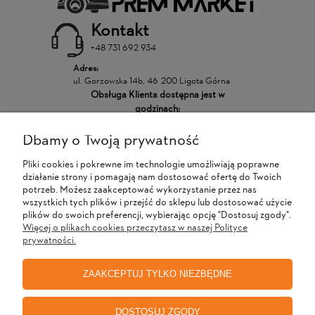
Kontakt
+48 731 692 934
Adres:
ul. Gorzowska 14b, 46-200 Ligota Górna
Obsługa Klienta dostępna jest w
godzinach:
Dbamy o Twoją prywatność
POMOC
Pliki cookies i pokrewne im technologie umożliwiają poprawne
działanie strony i pomagają nam dostosować ofertę do Twoich
MOJE KONTO
potrzeb. Możesz zaakceptować wykorzystanie przez nas
wszystkich tych plików i przejść do sklepu lub dostosować użycie
plików do swoich preferencji, wybierając opcję "Dostosuj zgody".
Więcej o plikach cookies przeczytasz w naszej Polityce
PŁATNOŚCI I DOSTAWA
prywatności.
ZAAKCEPTUJ TYLKO NIEZBĘDNE
INFORMACJE
DOSTOSUJ ZGODY