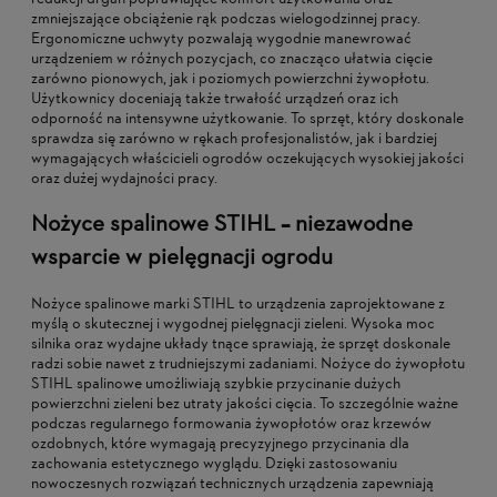
zmniejszające obciążenie rąk podczas wielogodzinnej pracy.
Ergonomiczne uchwyty pozwalają wygodnie manewrować
urządzeniem w różnych pozycjach, co znacząco ułatwia cięcie
zarówno pionowych, jak i poziomych powierzchni żywopłotu.
Użytkownicy doceniają także trwałość urządzeń oraz ich
odporność na intensywne użytkowanie. To sprzęt, który doskonale
sprawdza się zarówno w rękach profesjonalistów, jak i bardziej
wymagających właścicieli ogrodów oczekujących wysokiej jakości
oraz dużej wydajności pracy.
Nożyce spalinowe STIHL – niezawodne
wsparcie w pielęgnacji ogrodu
Nożyce spalinowe marki STIHL to urządzenia zaprojektowane z
myślą o skutecznej i wygodnej pielęgnacji zieleni. Wysoka moc
silnika oraz wydajne układy tnące sprawiają, że sprzęt doskonale
radzi sobie nawet z trudniejszymi zadaniami. Nożyce do żywopłotu
STIHL spalinowe umożliwiają szybkie przycinanie dużych
powierzchni zieleni bez utraty jakości cięcia. To szczególnie ważne
podczas regularnego formowania żywopłotów oraz krzewów
ozdobnych, które wymagają precyzyjnego przycinania dla
zachowania estetycznego wyglądu. Dzięki zastosowaniu
nowoczesnych rozwiązań technicznych urządzenia zapewniają