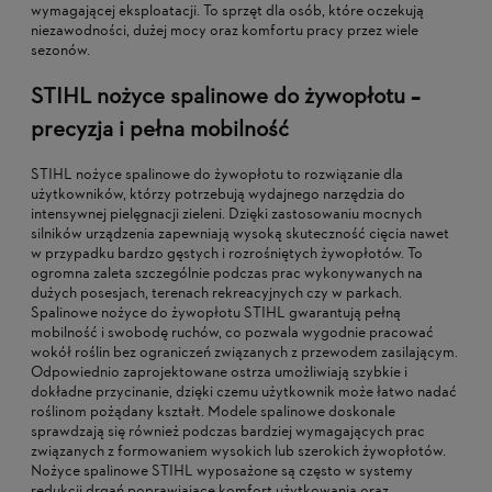
wymagającej eksploatacji. To sprzęt dla osób, które oczekują
niezawodności, dużej mocy oraz komfortu pracy przez wiele
sezonów.
STIHL nożyce spalinowe do żywopłotu –
precyzja i pełna mobilność
STIHL nożyce spalinowe do żywopłotu to rozwiązanie dla
użytkowników, którzy potrzebują wydajnego narzędzia do
intensywnej pielęgnacji zieleni. Dzięki zastosowaniu mocnych
silników urządzenia zapewniają wysoką skuteczność cięcia nawet
w przypadku bardzo gęstych i rozrośniętych żywopłotów. To
ogromna zaleta szczególnie podczas prac wykonywanych na
dużych posesjach, terenach rekreacyjnych czy w parkach.
Spalinowe nożyce do żywopłotu STIHL gwarantują pełną
mobilność i swobodę ruchów, co pozwala wygodnie pracować
wokół roślin bez ograniczeń związanych z przewodem zasilającym.
Odpowiednio zaprojektowane ostrza umożliwiają szybkie i
dokładne przycinanie, dzięki czemu użytkownik może łatwo nadać
roślinom pożądany kształt. Modele spalinowe doskonale
sprawdzają się również podczas bardziej wymagających prac
związanych z formowaniem wysokich lub szerokich żywopłotów.
Nożyce spalinowe STIHL wyposażone są często w systemy
redukcji drgań poprawiające komfort użytkowania oraz