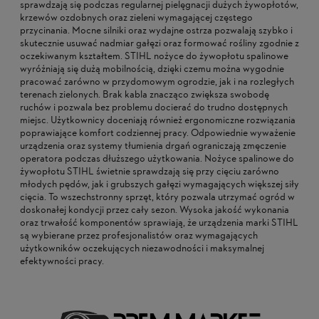
sprawdzają się podczas regularnej pielęgnacji dużych żywopłotów,
krzewów ozdobnych oraz zieleni wymagającej częstego
przycinania. Mocne silniki oraz wydajne ostrza pozwalają szybko i
skutecznie usuwać nadmiar gałęzi oraz formować rośliny zgodnie z
oczekiwanym kształtem. STIHL nożyce do żywopłotu spalinowe
wyróżniają się dużą mobilnością, dzięki czemu można wygodnie
pracować zarówno w przydomowym ogrodzie, jak i na rozległych
terenach zielonych. Brak kabla znacząco zwiększa swobodę
ruchów i pozwala bez problemu docierać do trudno dostępnych
miejsc. Użytkownicy doceniają również ergonomiczne rozwiązania
poprawiające komfort codziennej pracy. Odpowiednie wyważenie
urządzenia oraz systemy tłumienia drgań ograniczają zmęczenie
operatora podczas dłuższego użytkowania. Nożyce spalinowe do
żywopłotu STIHL świetnie sprawdzają się przy cięciu zarówno
młodych pędów, jak i grubszych gałęzi wymagających większej siły
cięcia. To wszechstronny sprzęt, który pozwala utrzymać ogród w
doskonałej kondycji przez cały sezon. Wysoka jakość wykonania
oraz trwałość komponentów sprawiają, że urządzenia marki STIHL
są wybierane przez profesjonalistów oraz wymagających
użytkowników oczekujących niezawodności i maksymalnej
efektywności pracy.