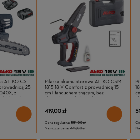
wa AL-KO CS
Pilarka akumulatorowa AL-KO CSM
P
 prowadnicą 25
1815 18 V Comfort z prowadnicą 15
18
040X, z
cm i łańcuchem tnącym, bez
cm
 i ładowarką
akumulatora i ładowarki
ak
419,00 zł
5
Cena regularna:
551,00 zł
Ce
Najniższa cena:
449,00 zł
Na