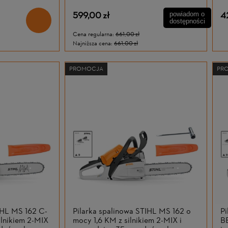
AL 101
599,00 zł
4
powiadom o
dostępności
Cena regularna:
661,00 zł
Najniższa cena:
661,00 zł
PROMOCJA
PR
IHL MS 162 C-
Pilarka spalinowa STIHL MS 162 o
Pi
ilnikiem 2-MIX
mocy 1,6 KM z silnikiem 2-MIX i
BE