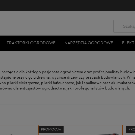
TRAKTORKI OGRODOWE
NARZĘDZIA OGRODOWE
ELEKT
e narzędzie dla każdego pasjonata ogrodnictwa oraz profesjonalisty budow
zastąpione przy cięciu drewna, wycince drzew czy pracach budowlanych. W n
no pilarki elektryczne, pilarki łańcuchowe, jak i spalinowe oraz akumulatorow
zarówno dla entuzjastów ogrodnictwa, jak i profesjonalistów budowlanych.
PROMOCJA
PR