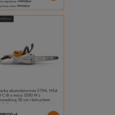
na regularna:
1 199,00 zł
jniższa cena:
999,00 zł
OMOCJA
ilarka akumulatorowa STIHL MSA
0 C-B o mocy 1200 W z
owadnicą 35 cm i łańcuchem
3. Bez akumulatora i ładowarki