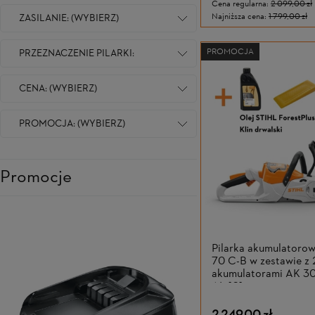
Cena regularna:
2 099,00 zł
Najniższa cena:
1 799,00 zł
ZASILANIE: (WYBIERZ)
PROMOCJA
PRZEZNACZENIE PILARKI:
(WYBIERZ)
CENA: (WYBIERZ)
PROMOCJA: (WYBIERZ)
Promocje
Pilarka akumulator
70 C-B w zestawie z 
akumulatorami AK 30
AL 101