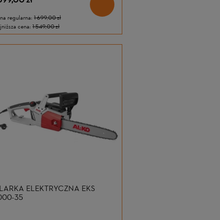
399,00 zł
na regularna:
1 699,00 zł
jniższa cena:
1 549,00 zł
ELEKTRYCZNA STIHL FSE 31
KOMPRESOR AKUMULATOR
STIHL KOA 20 BEZ AKUMUL
I ŁADOWARKI
0 ZŁ
369,00 ZŁ
EGULARNA:
299,00 ZŁ
CENA REGULARNA:
409,00 ZŁ
SZA CENA:
299,00 ZŁ
NAJNIŻSZA CENA:
409,00 ZŁ
ILARKA ELEKTRYCZNA EKS
000-35