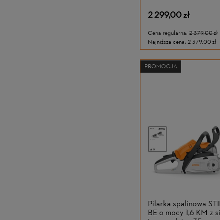
AK 30 S i ładowarką 
2 299,00 zł
Cena regularna:
2 379,00 zł
Najniższa cena:
2 379,00 zł
PROMOCJA
Pilarka spalinowa ST
BE o mocy 1,6 KM z s