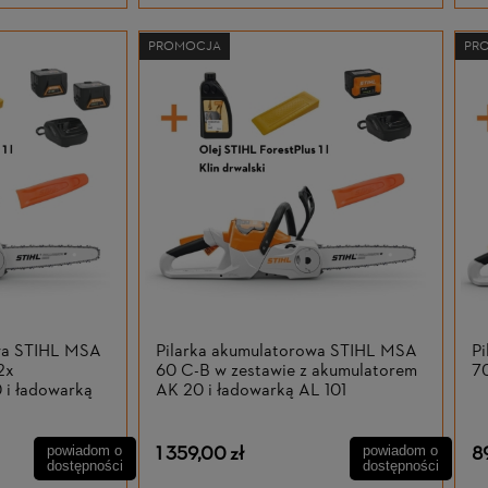
PROMOCJA
PR
owa STIHL MSA
Pilarka akumulatorowa STIHL MSA
P
2x
60 C-B w zestawie z akumulatorem
70
 i ładowarką
AK 20 i ładowarką AL 101
1 359,00 zł
8
powiadom o
powiadom o
dostępności
dostępności