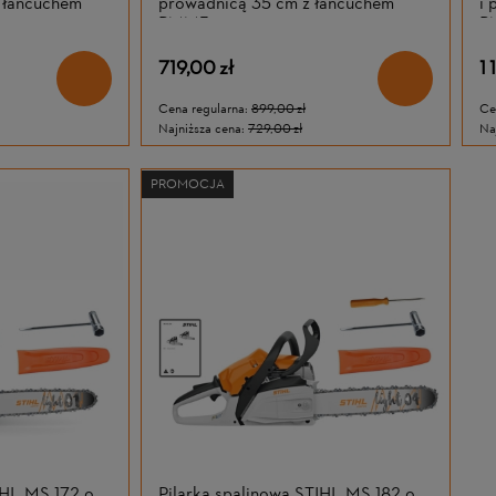
z łańcuchem
prowadnicą 35 cm z łańcuchem
i 
PMM3
P
719,00 zł
1 
Cena regularna:
899,00 zł
Ce
Najniższa cena:
729,00 zł
Na
PROMOCJA
IHL MS 172 o
Pilarka spalinowa STIHL MS 182 o