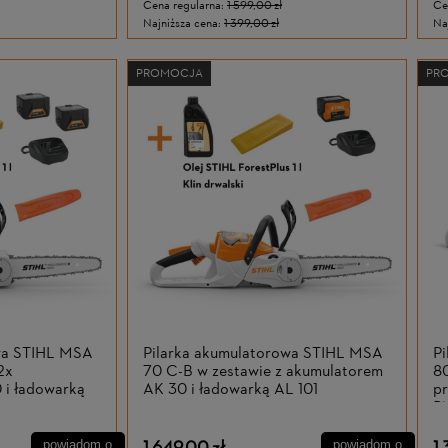
Cena regularna:
1 599,00 zł
Ce
Najniższa cena:
1 399,00 zł
Na
PROMOCJA
PR
owa STIHL MSA
Pilarka akumulatorowa STIHL MSA
P
2x
70 C-B w zestawie z akumulatorem
8
 i ładowarką
AK 30 i ładowarką AL 101
pr
PM
powiadom o
powiadom o