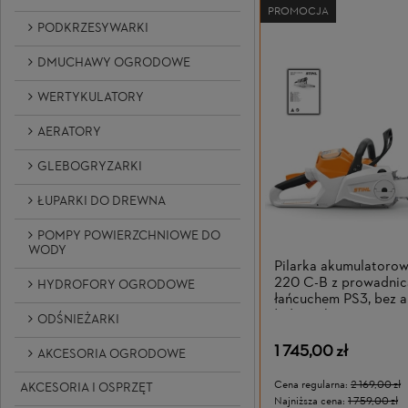
PROMOCJA
PODKRZESYWARKI
DMUCHAWY OGRODOWE
WERTYKULATORY
AERATORY
GLEBOGRYZARKI
ŁUPARKI DO DREWNA
POMPY POWIERZCHNIOWE DO
WODY
Pilarka akumulator
220 C-B z prowadnic
HYDROFORY OGRODOWE
łańcuchem PS3, bez a
ładowarki
ODŚNIEŻARKI
1 745,00 zł
AKCESORIA OGRODOWE
Cena regularna:
2 169,00 zł
AKCESORIA I OSPRZĘT
Najniższa cena:
1 759,00 zł