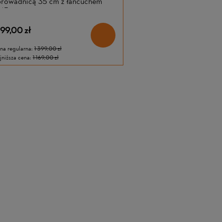
prowadnicą 35 cm z łańcuchem
M3
199,00 zł
na regularna:
1 399,00 zł
jniższa cena:
1 169,00 zł