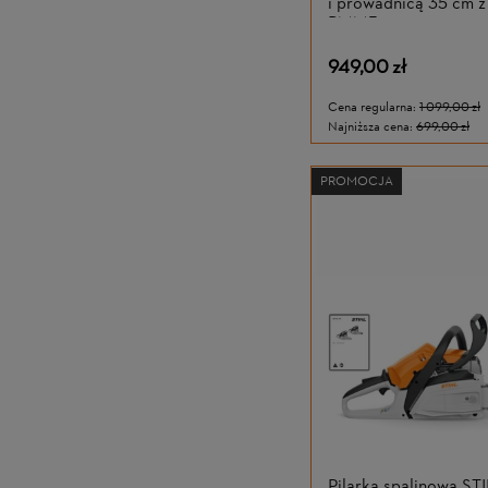
i prowadnicą 35 cm 
PMM3
949,00 zł
Cena regularna:
1 099,00 zł
Najniższa cena:
699,00 zł
PROMOCJA
Pilarka spalinowa ST