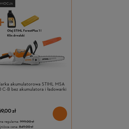
OMOCJA
ilarka akumulatorowa STIHL MSA
 C-B bez akumulatora i ładowarki
69,00 zł
na regularna:
999,00 zł
jniższa cena:
849,00 zł