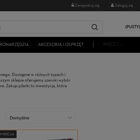
Zarejestruj się
Zaloguj się
(PUSTY)
WIĘCEJ
RONARZĘDZIA
AKCESORIA I OSPRZĘT
lanego. Dostępne w różnych typach i
aszym sklepie oferujemy szeroki wybór
e. Zakup pilarki to inwestycja, która
OMOCJA