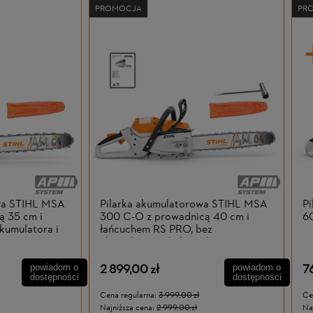
PROMOCJA
PR
owa STIHL MSA
Pilarka akumulatorowa STIHL MSA
P
ą 35 cm i
300 C-O z prowadnicą 40 cm i
60
kumulatora i
łańcuchem RS PRO, bez
akumulatora i ładowarki
2 899,00 zł
7
powiadom o
powiadom o
dostępności
dostępności
Cena regularna:
3 999,00 zł
Ce
Najniższa cena:
2 999,00 zł
Na