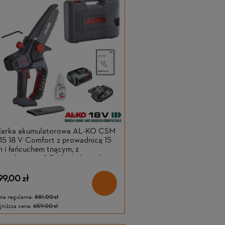
ilarka akumulatorowa AL-KO CSM
15 18 V Comfort z prowadnicą 15
 i łańcuchem tnącym, z
umulatorem 2,5 Ah i ładowarką
99,00 zł
na regularna:
881,00 zł
jniższa cena:
659,00 zł