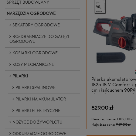
SPRZĘT BUDOWLANY
NARZĘDZIA OGRODOWE
SEKATORY OGRODOWE
ROZDRABNIACZE DO GAŁĘZI
OGRODOWE
KOSIARKI OGRODOWE
KOSY MECHANICZNE
PILARKI
Pilarka akumulatoro
1825 18 V Comfort z
PILARKI SPALINOWE
cm i łańcuchem 90PX
akumulatorem 2,5 Ah
PILARKI NA AKUMULATOR
829,00 zł
PILARKI ELEKTRYCZNE
Cena regularna:
1 102,00 zł
NOŻYCE DO ŻYWOPŁOTU
Najniższa cena:
949,00 zł
ODKURZACZE OGRODOWE