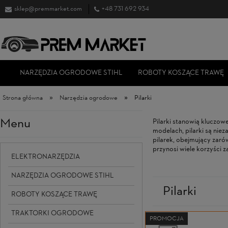
sklep@premmarket.com
+48 731 692 934
NARZĘDZIA OGRODOWE STIHL
ROBOTY KOSZĄCE TRAWĘ
»
»
Strona główna
Narzędzia ogrodowe
Pilarki
Menu
Pilarki stanowią kluczow
modelach, pilarki są nie
pilarek, obejmujący zarów
przynosi wiele korzyści 
ELEKTRONARZĘDZIA
NARZĘDZIA OGRODOWE STIHL
Pilarki
ROBOTY KOSZĄCE TRAWĘ
TRAKTORKI OGRODOWE
PROMOCJA