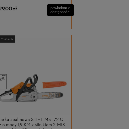
29,00 zł
powiadom o
dostępności
OMOCJA
larka spalinowa STIHL MS 172 C-
 o mocy 1,9 KM z silnikiem 2-MIX