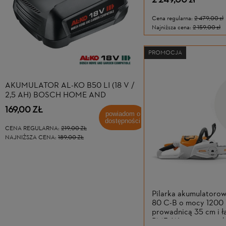
2 249,00 zł
Cena regularna:
2 479,00 zł
Najniższa cena:
2 159,00 zł
PROMOCJA
AKUMULATOR AL-KO B50 LI (18 V /
PILARKA SPALINOWA 
2,5 AH) BOSCH HOME AND
C-M O MOCY 4,1 KM Z
GARDEN COMPATIBLE
MIX I PROWADNICĄ 
169,00 ZŁ
3 259,00 ZŁ
ŁAŃCUCHEM RS PR
powiadom o
dostępności
CENA REGULARNA:
219,00 ZŁ
CENA REGULARNA:
4 099,00
NAJNIŻSZA CENA:
189,00 ZŁ
NAJNIŻSZA CENA:
3 289,00 
Pilarka akumulator
80 C-B o mocy 1200
prowadnicą 35 cm i 
PM3. W zestawie z a