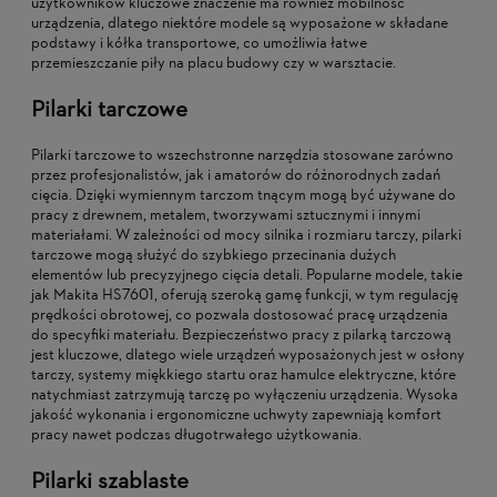
użytkowników kluczowe znaczenie ma również mobilność
urządzenia, dlatego niektóre modele są wyposażone w składane
podstawy i kółka transportowe, co umożliwia łatwe
przemieszczanie piły na placu budowy czy w warsztacie.
Pilarki tarczowe
Pilarki tarczowe to wszechstronne narzędzia stosowane zarówno
przez profesjonalistów, jak i amatorów do różnorodnych zadań
cięcia. Dzięki wymiennym tarczom tnącym mogą być używane do
pracy z drewnem, metalem, tworzywami sztucznymi i innymi
materiałami. W zależności od mocy silnika i rozmiaru tarczy, pilarki
tarczowe mogą służyć do szybkiego przecinania dużych
elementów lub precyzyjnego cięcia detali. Popularne modele, takie
jak Makita HS7601, oferują szeroką gamę funkcji, w tym regulację
prędkości obrotowej, co pozwala dostosować pracę urządzenia
do specyfiki materiału. Bezpieczeństwo pracy z pilarką tarczową
jest kluczowe, dlatego wiele urządzeń wyposażonych jest w osłony
tarczy, systemy miękkiego startu oraz hamulce elektryczne, które
natychmiast zatrzymują tarczę po wyłączeniu urządzenia. Wysoka
jakość wykonania i ergonomiczne uchwyty zapewniają komfort
pracy nawet podczas długotrwałego użytkowania.
Pilarki szablaste