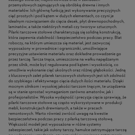
przemysłowych zajmujących się obróbką drewna i innych
materiałów. Ich główną funkcją jest wykonywanie precyzyjnych
cięć prostych i pod kątem w dużych elementach, co czyni je
idealnym rozwiązaniem do cięcia desek, płyt drewnopochodnych,
laminatów, a także niektórych metali czy tworzyw sztucznych.
Pilarki tarczowe stołowe charakteryzują się solidną konstrukcją,
która zapewnia stabilność i bezpieczeństwo podczas pracy. Blat
roboczy, na którym umieszcza się materiał, jest zazwyczaj
wyposażony w prowadnice i ograniczniki, umożliwiające
precyzyjne ustawienie materiału oraz dokładne prowadzenie go
przez tarczę. Tarcza tnąca, umieszczona na wałku napędzanym
przez silnik, może być regulowana pod kątem i wysokością, co
umożliwia wykonanie cięć ukośnych oraz różnej głębokości. Jedną
z kluczowych zalet pilarek tarczowych stołowych jest ich zdolność
do szybkiego i efektywnego cięcia dużych ilości materiału. Dzięki
mocnym silnikom i wysokiej jakości tarczom tnącym, te urządzenia
są w stanie sprostać wymaganiom zarówno amatorów, jak i
profesjonalistów. Wysoka wydajność i precyzja cięcia sprawiają, że
pilarki tarczowe stołowe są często wykorzystywane w produkcji
mebli, konstrukcjach drewnianych, a także w pracach
remontowych. Warto również zwrócić uwagę na kwestie
bezpieczeństwa podczas pracy z pilarką tarczową stołową.
Większość modeli jest wyposażona w różne systemy
zabezpieczeń, takie jak osłony tarczy, hamulce zatrzymujące tarczę