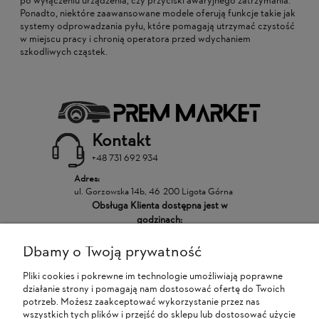
po wyłączeniu urządzenia, czy przyciski awaryjnego zatrzymania.
Ponadto, niektóre zaawansowane modele oferują funkcje takie jak
systemy odprowadzania pyłu, które pomagają utrzymać czystość
w miejscu pracy i chronią operatora przed wdychaniem
szkodliwych cząstek.
Kontakt
+48 731 692 934
Adres:
ul. Gorzowska 14b, 46-200 Ligota Górna
Obsługa Klienta dostępna jest w
godzinach:
Dbamy o Twoją prywatność
POMOC
Pliki cookies i pokrewne im technologie umożliwiają poprawne
działanie strony i pomagają nam dostosować ofertę do Twoich
MOJE KONTO
potrzeb. Możesz zaakceptować wykorzystanie przez nas
wszystkich tych plików i przejść do sklepu lub dostosować użycie