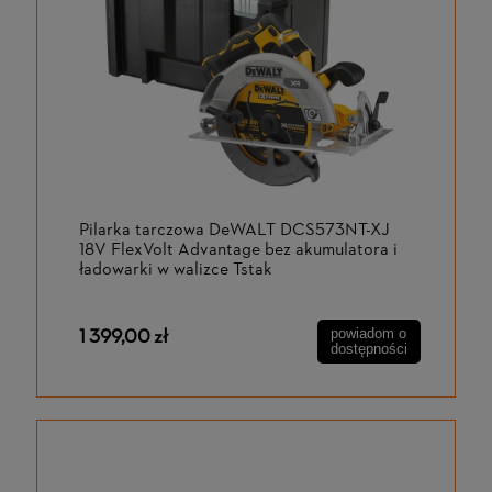
Pilarka tarczowa DeWALT DCS573NT-XJ
18V FlexVolt Advantage bez akumulatora i
ładowarki w walizce Tstak
1 399,00 zł
powiadom o
dostępności