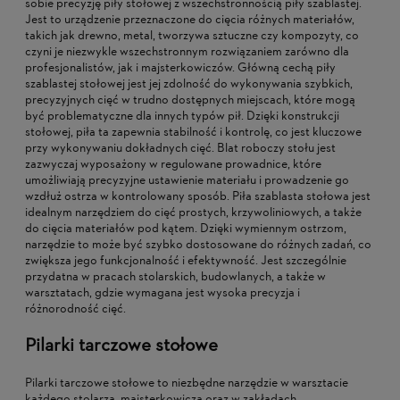
sobie precyzję piły stołowej z wszechstronnością piły szablastej.
Jest to urządzenie przeznaczone do cięcia różnych materiałów,
takich jak drewno, metal, tworzywa sztuczne czy kompozyty, co
czyni je niezwykle wszechstronnym rozwiązaniem zarówno dla
profesjonalistów, jak i majsterkowiczów. Główną cechą piły
szablastej stołowej jest jej zdolność do wykonywania szybkich,
precyzyjnych cięć w trudno dostępnych miejscach, które mogą
być problematyczne dla innych typów pił. Dzięki konstrukcji
stołowej, piła ta zapewnia stabilność i kontrolę, co jest kluczowe
przy wykonywaniu dokładnych cięć. Blat roboczy stołu jest
zazwyczaj wyposażony w regulowane prowadnice, które
umożliwiają precyzyjne ustawienie materiału i prowadzenie go
wzdłuż ostrza w kontrolowany sposób. Piła szablasta stołowa jest
idealnym narzędziem do cięć prostych, krzywoliniowych, a także
do cięcia materiałów pod kątem. Dzięki wymiennym ostrzom,
narzędzie to może być szybko dostosowane do różnych zadań, co
zwiększa jego funkcjonalność i efektywność. Jest szczególnie
przydatna w pracach stolarskich, budowlanych, a także w
warsztatach, gdzie wymagana jest wysoka precyzja i
różnorodność cięć.
Pilarki tarczowe stołowe
Pilarki tarczowe stołowe to niezbędne narzędzie w warsztacie
każdego stolarza, majsterkowicza oraz w zakładach