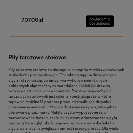
707,00 zł
powiadom o
dostępności
Piły tarczowe stołowe
Piły tarczowe stołowe to niezbędne narzędzia w wielu warsztatach
stolarskich i przemysłowych. Charakteryzują się dużą precyzją
cięcia i stabilnością, co umożliwia wykonywanie równych i
dokładnych cięć w różnych materiałach, takich jak drewno,
tworzywa sztuczne, a nawet metale. Podstawową cechą pił
tarczowych stołowych jest solidna konstrukcja stołu, która
zapewnia stabilność podczas pracy, minimalizując drgania i
przesunięcia materiału. Modele dostępne na rynku, takie jak te
oferowane przez markę Makita często wyposażone są w
zaawansowane funkcje, takie jak systemy odprowadzania pyłu,
regulację kąta i głębokości cięcia oraz laserowe wskaźniki linii
cięcia, co znacznie zwiększa komfort i precyzję pracy. Dla wielu