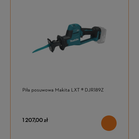
Piła posuwowa Makita LXT ® DJR189Z
1 207,00 zł