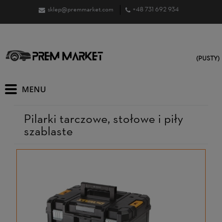
sklep@premmarket.com
+48 731 692 934
(PUSTY)
Pilarki tarczowe, stołowe i piły
szablaste