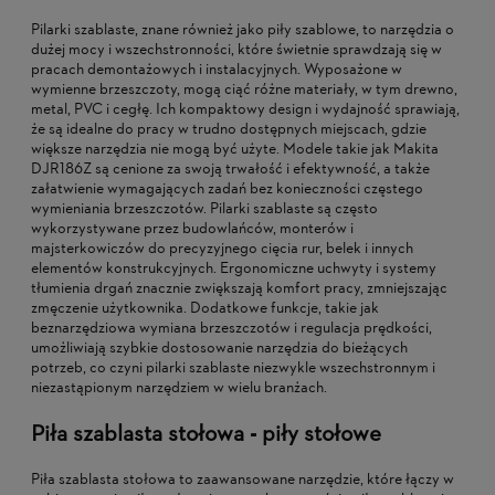
Pilarki szablaste, znane również jako piły szablowe, to narzędzia o
dużej mocy i wszechstronności, które świetnie sprawdzają się w
pracach demontażowych i instalacyjnych. Wyposażone w
wymienne brzeszczoty, mogą ciąć różne materiały, w tym drewno,
metal, PVC i cegłę. Ich kompaktowy design i wydajność sprawiają,
że są idealne do pracy w trudno dostępnych miejscach, gdzie
większe narzędzia nie mogą być użyte. Modele takie jak Makita
DJR186Z są cenione za swoją trwałość i efektywność, a także
załatwienie wymagających zadań bez konieczności częstego
wymieniania brzeszczotów. Pilarki szablaste są często
wykorzystywane przez budowlańców, monterów i
majsterkowiczów do precyzyjnego cięcia rur, belek i innych
elementów konstrukcyjnych. Ergonomiczne uchwyty i systemy
tłumienia drgań znacznie zwiększają komfort pracy, zmniejszając
zmęczenie użytkownika. Dodatkowe funkcje, takie jak
beznarzędziowa wymiana brzeszczotów i regulacja prędkości,
umożliwiają szybkie dostosowanie narzędzia do bieżących
potrzeb, co czyni pilarki szablaste niezwykle wszechstronnym i
niezastąpionym narzędziem w wielu branżach.
Piła szablasta stołowa -
piły stołowe
Piła szablasta stołowa to zaawansowane narzędzie, które łączy w