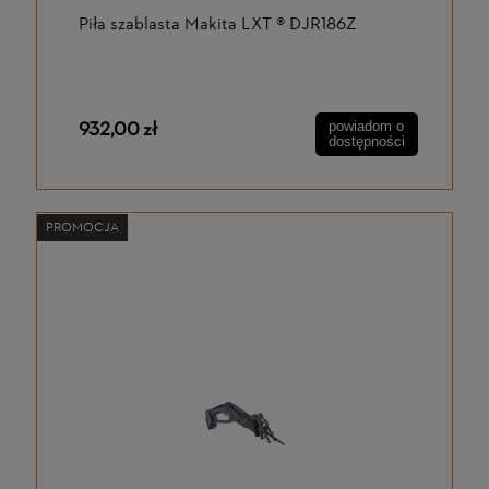
Piła szablasta Makita LXT ® DJR186Z
932,00 zł
powiadom o
dostępności
PROMOCJA