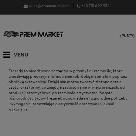
sklep@premmarket.com
+48 731 692 934
(PUSTY)
Frezarki to nieodzowne narzędzia w przemyśle i rzemiośle, które
umożliwiają precyzyjne formowanie i obróbkę materiałów poprzez
obróbkę skrawaniem. Dzięki nim można tworzyć złożone detale,
części oraz formy, co znajduje zastosowanie w wielu branżach, od
produkcji przemysłowej po rzemiosło artystyczne. Bogata
różnorodność typów frezarek odpowiada na różnorodne potrzeby
i wymagania, zapewniając elastyczność oraz wysoką jakość
wykonania.