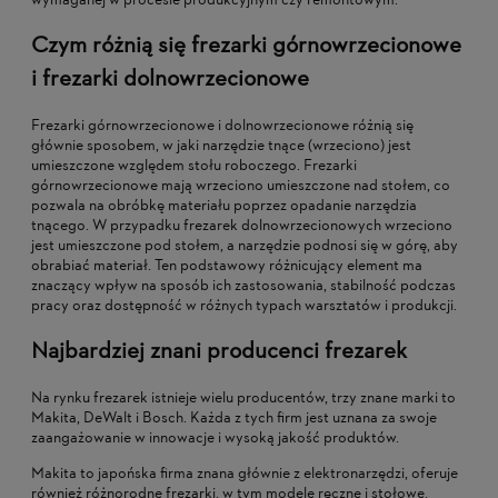
wymaganej w procesie produkcyjnym czy remontowym.
Czym różnią się frezarki górnowrzecionowe
i frezarki dolnowrzecionowe
Frezarki górnowrzecionowe i dolnowrzecionowe różnią się
głównie sposobem, w jaki narzędzie tnące (wrzeciono) jest
umieszczone względem stołu roboczego. Frezarki
górnowrzecionowe mają wrzeciono umieszczone nad stołem, co
pozwala na obróbkę materiału poprzez opadanie narzędzia
tnącego. W przypadku frezarek dolnowrzecionowych wrzeciono
jest umieszczone pod stołem, a narzędzie podnosi się w górę, aby
obrabiać materiał. Ten podstawowy różnicujący element ma
znaczący wpływ na sposób ich zastosowania, stabilność podczas
pracy oraz dostępność w różnych typach warsztatów i produkcji.
Najbardziej znani producenci frezarek
Na rynku frezarek istnieje wielu producentów, trzy znane marki to
Makita, DeWalt i Bosch. Każda z tych firm jest uznana za swoje
zaangażowanie w innowacje i wysoką jakość produktów.
Makita to japońska firma znana głównie z elektronarzędzi, oferuje
również różnorodne frezarki, w tym modele ręczne i stołowe.