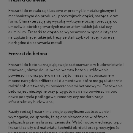
Frezarki do metalu
Frezarki do metalu są kluczowe w przemyśle metalurgicznym i
mechanicznym do produkcji precyzyjnych części, narzędzi oraz
form. Charakteryzują się wysoką wytrzymałością i precyzją, co
umożliwia obróbkę twardych materiałów, takich jak stal czy
aluminium. Frezarki te często są wyposażone w specjalistyczne
narzędzia tnące, takie jak frezy ze stali szybkotnącej, które są
niezbędne do skrawania metali.
Frezarki do betonu
Frezarki do betonu znajdują swoje zastosowanie w budownictwie i
renowacji, służąc do usuwania warstw betonu, szlifowania
powierzchni oraz polerowania. Są to maszyny wyposażone w
mocne narzędzia szlifierskie i diamentowe, które mogą skutecznie
radzić sobie z twardymi powierzchniami betonowymi. Frezowanie
betonu jest niezbędne przy przygotowywaniu powierzchni pod
nowe pokrycia podłogowe, remonty czy modernizacje
infrastruktury budowlanej.
Każdy rodzaj frezarki ma swoje specyficzne zastosowanie i
wymagania, co sprawia, że są one nieocenione w różnych
gałęziach przemysłu oraz rzemiosła. Wybór odpowiedniego typu
frezarki zależy od materiału, techniki obróbki oraz precyzyjności