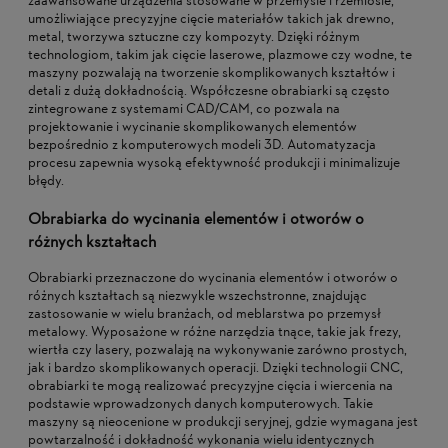
zaawansowane urządzenia stosowane w przemyśle i rzemiośle,
umożliwiające precyzyjne cięcie materiałów takich jak drewno,
metal, tworzywa sztuczne czy kompozyty. Dzięki różnym
technologiom, takim jak cięcie laserowe, plazmowe czy wodne, te
maszyny pozwalają na tworzenie skomplikowanych kształtów i
detali z dużą dokładnością. Współczesne obrabiarki są często
zintegrowane z systemami CAD/CAM, co pozwala na
projektowanie i wycinanie skomplikowanych elementów
bezpośrednio z komputerowych modeli 3D. Automatyzacja
procesu zapewnia wysoką efektywność produkcji i minimalizuje
błędy.
Obrabiarka do wycinania elementów i otworów o
różnych kształtach
Obrabiarki przeznaczone do wycinania elementów i otworów o
różnych kształtach są niezwykle wszechstronne, znajdując
zastosowanie w wielu branżach, od meblarstwa po przemysł
metalowy. Wyposażone w różne narzędzia tnące, takie jak frezy,
wiertła czy lasery, pozwalają na wykonywanie zarówno prostych,
jak i bardzo skomplikowanych operacji. Dzięki technologii CNC,
obrabiarki te mogą realizować precyzyjne cięcia i wiercenia na
podstawie wprowadzonych danych komputerowych. Takie
maszyny są nieocenione w produkcji seryjnej, gdzie wymagana jest
powtarzalność i dokładność wykonania wielu identycznych