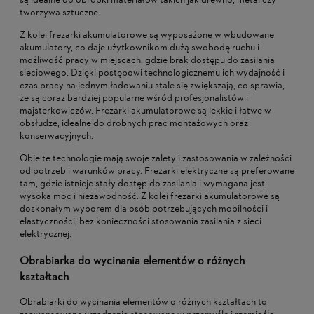
są idealne do obróbki materiałów takich jak drewno, metal czy
tworzywa sztuczne.
Z kolei frezarki akumulatorowe są wyposażone w wbudowane
akumulatory, co daje użytkownikom dużą swobodę ruchu i
możliwość pracy w miejscach, gdzie brak dostępu do zasilania
sieciowego. Dzięki postępowi technologicznemu ich wydajność i
czas pracy na jednym ładowaniu stale się zwiększają, co sprawia,
że są coraz bardziej popularne wśród profesjonalistów i
majsterkowiczów. Frezarki akumulatorowe są lekkie i łatwe w
obsłudze, idealne do drobnych prac montażowych oraz
konserwacyjnych.
Obie te technologie mają swoje zalety i zastosowania w zależności
od potrzeb i warunków pracy. Frezarki elektryczne są preferowane
tam, gdzie istnieje stały dostęp do zasilania i wymagana jest
wysoka moc i niezawodność. Z kolei frezarki akumulatorowe są
doskonałym wyborem dla osób potrzebujących mobilności i
elastyczności, bez konieczności stosowania zasilania z sieci
elektrycznej.
Obrabiarka do wycinania elementów o różnych
kształtach
Obrabiarki do wycinania elementów o różnych kształtach to