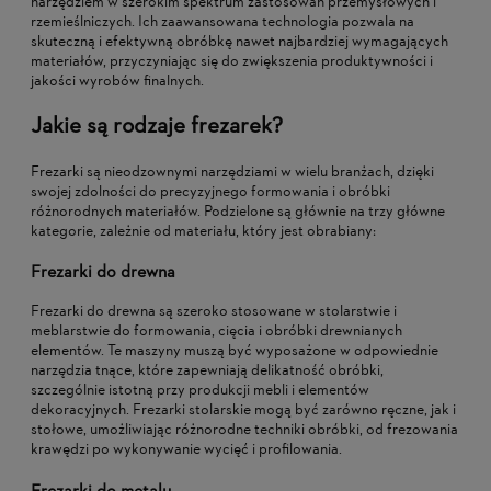
narzędziem w szerokim spektrum zastosowań przemysłowych i
rzemieślniczych. Ich zaawansowana technologia pozwala na
skuteczną i efektywną obróbkę nawet najbardziej wymagających
materiałów, przyczyniając się do zwiększenia produktywności i
jakości wyrobów finalnych.
Jakie są rodzaje frezarek?
Frezarki są nieodzownymi narzędziami w wielu branżach, dzięki
swojej zdolności do precyzyjnego formowania i obróbki
różnorodnych materiałów. Podzielone są głównie na trzy główne
kategorie, zależnie od materiału, który jest obrabiany:
Frezarki do drewna
Frezarki do drewna są szeroko stosowane w stolarstwie i
meblarstwie do formowania, cięcia i obróbki drewnianych
elementów. Te maszyny muszą być wyposażone w odpowiednie
narzędzia tnące, które zapewniają delikatność obróbki,
szczególnie istotną przy produkcji mebli i elementów
dekoracyjnych. Frezarki stolarskie mogą być zarówno ręczne, jak i
stołowe, umożliwiając różnorodne techniki obróbki, od frezowania
krawędzi po wykonywanie wycięć i profilowania.