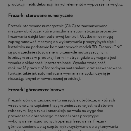
produkcji mebli, dekoracji i innych elementów wyposażenia wnętrz.
Frezarki sterowane numerycznie
Frezarki sterowane numerycznie (CNC) to zaawansowane
maszyny obróbcze, które umożliwiają automatyzację procesów
frezowania dzięki komputerowej kontroli. Użytkownicy mogą
zaprogramować maszynę do wykonywania precyzyjnych cięć i
kształtów na podstawie komputerowych modeli 3D. Frezarki CNC
są powszechnie stosowane w przemyśle motoryzacyjnym,
lotniczym oraz w produkcji form i matryc, gdzie wymagana jest
wysoka dokładność i powtarzalność. Wysoka wydajność,
możliwość pracy z różnorodnymi materiałami oraz zaawansowane
funkcje, takie jak automatyczna wymiana narzędzi, czynią je
niezastąpionymi w nowoczesnej produkcji.
Frezarki górnowrzecionowe
Frezarki górnowrzecionowe to narzędzia obróbcze, w których
wrzeciono z narzędziem tnącym umieszczone jest nad stołem
roboczym. Tego typu konstrukcja pozwala na wygodne
prowadzenie obrabianego materiału oraz precyzyjne
wykonywanie różnorodnych operacji frezowania. Frezarki
górnowrzecionowe są często wykorzystywane do wykonywania