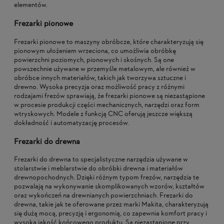
elementów.
Frezarki pionowe
Frezarki pionowe to maszyny obróbcze, które charakteryzują się
pionowym ułożeniem wrzeciona, co umożliwia obróbkę
powierzchni poziomych, pionowych i skośnych. Są one
powszechnie używane w przemyśle metalowym, ale również w
obróbce innych materiałów, takich jak tworzywa sztuczne i
drewno. Wysoka precyzja oraz możliwość pracy z różnymi
rodzajami frezów sprawiają, że frezarki pionowe są niezastąpione
w procesie produkcji części mechanicznych, narzędzi oraz form
wtryskowych. Modele z funkcją CNC oferują jeszcze większą
dokładność i automatyzację procesów.
Frezarki do drewna
Frezarki do drewna to specjalistyczne narzędzia używane w
stolarstwie i meblarstwie do obróbki drewna i materiałów
drewnopochodnych. Dzięki różnym typom frezów, narzędzia te
pozwalają na wykonywanie skomplikowanych wzorów, kształtów
oraz wykończeń na drewnianych powierzchniach. Frezarki do
drewna, takie jak te oferowane przez marki Makita, charakteryzują
się dużą mocą, precyzją i ergonomią, co zapewnia komfort pracy i
wysoką jakość końcowego produktu. Są niezastąpione przy