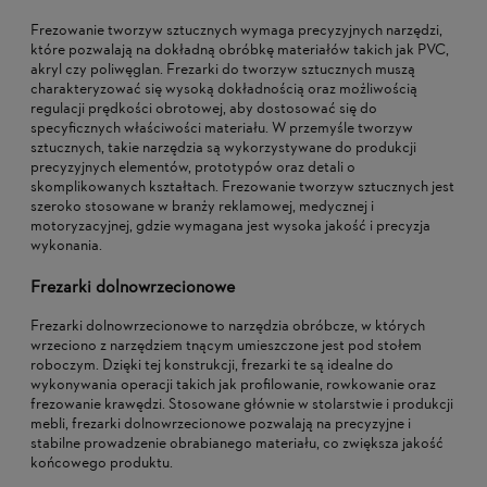
Frezowanie tworzyw sztucznych wymaga precyzyjnych narzędzi,
które pozwalają na dokładną obróbkę materiałów takich jak PVC,
akryl czy poliwęglan. Frezarki do tworzyw sztucznych muszą
charakteryzować się wysoką dokładnością oraz możliwością
regulacji prędkości obrotowej, aby dostosować się do
specyficznych właściwości materiału. W przemyśle tworzyw
sztucznych, takie narzędzia są wykorzystywane do produkcji
precyzyjnych elementów, prototypów oraz detali o
skomplikowanych kształtach. Frezowanie tworzyw sztucznych jest
szeroko stosowane w branży reklamowej, medycznej i
motoryzacyjnej, gdzie wymagana jest wysoka jakość i precyzja
wykonania.
Frezarki dolnowrzecionowe
Frezarki dolnowrzecionowe to narzędzia obróbcze, w których
wrzeciono z narzędziem tnącym umieszczone jest pod stołem
roboczym. Dzięki tej konstrukcji, frezarki te są idealne do
wykonywania operacji takich jak profilowanie, rowkowanie oraz
frezowanie krawędzi. Stosowane głównie w stolarstwie i produkcji
mebli, frezarki dolnowrzecionowe pozwalają na precyzyjne i
stabilne prowadzenie obrabianego materiału, co zwiększa jakość
końcowego produktu.