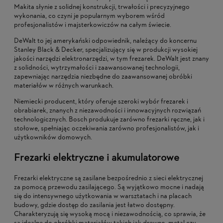
Makita słynie z solidnej konstrukcji, trwałości i precyzyjnego
wykonania, co czyni je popularnym wyborem wśród
profesjonalistów i majsterkowiczów na całym świecie.
DeWalt to jej amerykański odpowiednik, należący do koncernu
Stanley Black & Decker, specjalizujący się w produkcji wysokiej
jakości narzędzi elektronarzędzi, w tym frezarek. DeWalt jest znany
z solidności, wytrzymałości i zaawansowanej technologii,
zapewniając narzędzia niezbędne do zaawansowanej obróbki
materiałów w różnych warunkach.
Niemiecki producent, który oferuje szeroki wybór frezarek i
obrabiarek, znanych z niezawodności i innowacyjnych rozwiązań
technologicznych. Bosch produkuje zarówno frezarki ręczne, jak i
stołowe, spełniając oczekiwania zarówno profesjonalistów, jak i
użytkowników domowych.
Frezarki elektryczne i akumulatorowe
Frezarki elektryczne są zasilane bezpośrednio z sieci elektrycznej
za pomocą przewodu zasilającego. Są wyjątkowo mocne i nadają
się do intensywnego użytkowania w warsztatach i na placach
budowy, gdzie dostęp do zasilania jest łatwo dostępny.
Charakteryzują się wysoką mocą i niezawodnością, co sprawia, że