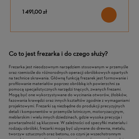
1 491,00 zł
Co to jest frezarka i do czego służy?
Frezarka jest nieodzownym narzędziem stosowanym w przemyśle
oraz rzemiośle do różnorodnych operacji obróbkowych opartych
na technice skrawania. Główną funkcją frezarek jest formowanie i
profilowanie materiałów poprzez obróbkę ich powierzchni za
pomocą specjalistycznych narzędzi tnących, zwanych frezami.
Mogą być one wykorzystywane do wycinania otworów, żłobków,
fazowania krawędzi oraz innych kształtów zgodnie z wymaganiami
projektowymi. Frezarki są niezbędne do produkcji precyzyjnych
detali i komponentów w przemyśle lotniczym, motoryzacyjnym,
meblarskim i wielu innych dziedzinach, gdzie wysoka precyzja i
powtarzalność są kluczowe. W zależności od specyfiki materiału i
rodzaju obróbki, frezarki mogą być używane do drewna, metalu,
tworzyw sztucznych oraz betonu, co czyni je wszechstronnym