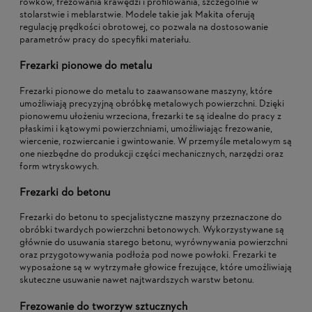
rowków, frezowania krawędzi i profilowania, szczególnie w
stolarstwie i meblarstwie. Modele takie jak Makita oferują
regulację prędkości obrotowej, co pozwala na dostosowanie
parametrów pracy do specyfiki materiału.
Frezarki pionowe do metalu
Frezarki pionowe do metalu to zaawansowane maszyny, które
umożliwiają precyzyjną obróbkę metalowych powierzchni. Dzięki
pionowemu ułożeniu wrzeciona, frezarki te są idealne do pracy z
płaskimi i kątowymi powierzchniami, umożliwiając frezowanie,
wiercenie, rozwiercanie i gwintowanie. W przemyśle metalowym są
one niezbędne do produkcji części mechanicznych, narzędzi oraz
form wtryskowych.
Frezarki do betonu
Frezarki do betonu to specjalistyczne maszyny przeznaczone do
obróbki twardych powierzchni betonowych. Wykorzystywane są
głównie do usuwania starego betonu, wyrównywania powierzchni
oraz przygotowywania podłoża pod nowe powłoki. Frezarki te
wyposażone są w wytrzymałe głowice frezujące, które umożliwiają
skuteczne usuwanie nawet najtwardszych warstw betonu.
Frezowanie do tworzyw sztucznych