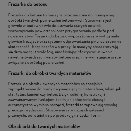
Frezarka do betonu
Frezarka do betonu to maszyna przeznaczona do intensywnej
obróbki twardych powierzchni betonowych. Stosowana jest
głównie w budownictwie do usuwania starych powłok,
wyrównywania powierzchni oraz przygotowania podłoża pod
nowe warstwy. Frezarki do betonu wyposażone są w wytrzymałe
głowice frezujące oraz systemy odprowadzania pyłu, co zapewnia
skuteczność i bezpieczeństwo pracy. Te maszyny charakteryzują
się dużą mocą i trwałością, umożliwiając efektywne usuwanie
nawet najtwardszych warstw betonu oraz inne wymagające prace
związane z obróbką powierzchni.
Frezarki do obróbki twardych materiałów
Frezarki do obróbki twardych materiałów są specjalnie
zaprojektowane do pracy z wymagającymi materiałami, takimi jak
stal, tytan, kamień czy beton. Dzięki solidnej konstrukcji i
zaawansowanym funkcjom, takim jak chłodzenie cieczą i
automatyczna wymiana narzędzi, frezarki te zapewniają wysoką
precyzję i wydajność. Stosowane są w różnych gałęziach
przemysłu, od lotnictwa po produkcję narzędzi i form.
Obrabiarki do twardych materiałów