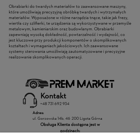
Obrabiarki do twardych materiałów to zaawansowane maszyny,
które umożliwiają precyzyjną obróbkę twardych i wytrzymałych
materiałów. Wyposażone w różne narzędzia tnące, takie jak frezy,
wiertła czy szlifierki, te urządzenia są wykorzystywane w przemyśle
metalowym, kamieniarskim oraz budowlanym. Obrabiarki
zapewniają wysoką dokładność, powtarzalność i wydajność, co
jest kluczowe przy produkcji komponentów o skomplikowanych
kształtach i wymaganiach jakościowych. Ich zaawansowane
systemy sterowania umożliwiają zautomatyzowane i precyzyjne
realizowanie skomplikowanych operacji.
Kontakt
+48 731 692 934
Adres:
ul. Gorzowska 14b, 46-200 Ligota Górna
Obsługa Klienta dostępna jest w
godzinach: