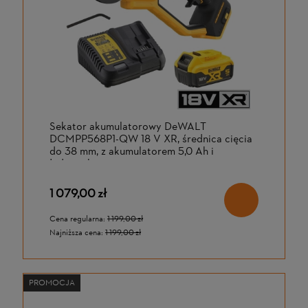
Sekator akumulatorowy DeWALT
DCMPP568P1-QW 18 V XR, średnica cięcia
do 38 mm, z akumulatorem 5,0 Ah i
ładowarką
1 079,00 zł
Cena regularna:
1 199,00 zł
Najniższa cena:
1 199,00 zł
PROMOCJA