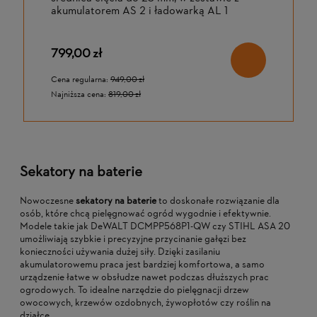
akumulatorem AS 2 i ładowarką AL 1
799,00 zł
Cena regularna:
949,00 zł
Najniższa cena:
819,00 zł
Sekatory na baterie
Nowoczesne
sekatory na baterie
to doskonałe rozwiązanie dla
osób, które chcą pielęgnować ogród wygodnie i efektywnie.
Modele takie jak DeWALT DCMPP568P1-QW czy STIHL ASA 20
umożliwiają szybkie i precyzyjne przycinanie gałęzi bez
konieczności używania dużej siły. Dzięki zasilaniu
akumulatorowemu praca jest bardziej komfortowa, a samo
urządzenie łatwe w obsłudze nawet podczas dłuższych prac
ogrodowych. To idealne narzędzie do pielęgnacji drzew
owocowych, krzewów ozdobnych, żywopłotów czy roślin na
działce.