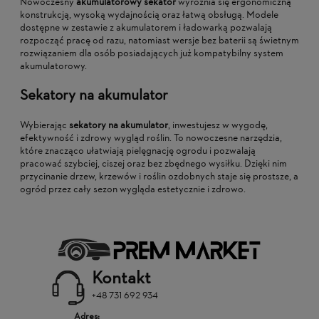
Nowoczesny
akumulatorowy sekator
wyróżnia się ergonomiczną
konstrukcją, wysoką wydajnością oraz łatwą obsługą. Modele
dostępne w zestawie z akumulatorem i ładowarką pozwalają
rozpocząć pracę od razu, natomiast wersje bez baterii są świetnym
rozwiązaniem dla osób posiadających już kompatybilny system
akumulatorowy.
Sekatory na akumulator
Wybierając
sekatory na akumulator
, inwestujesz w wygodę,
efektywność i zdrowy wygląd roślin. To nowoczesne narzędzia,
które znacząco ułatwiają pielęgnację ogrodu i pozwalają
pracować szybciej, ciszej oraz bez zbędnego wysiłku. Dzięki nim
przycinanie drzew, krzewów i roślin ozdobnych staje się prostsze, a
ogród przez cały sezon wygląda estetycznie i zdrowo.
Kontakt
+48 731 692 934
Adres: