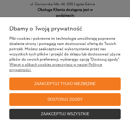
ul. Gorzowska 14b, 46-200 Ligota Górna
Obsługa Klienta dostępna jest w
godzinach:
Dbamy o Twoją prywatność
POMOC
Pliki cookies i pokrewne im technologie umożliwiają poprawne
działanie strony i pomagają nam dostosować ofertę do Twoich
MOJE KONTO
potrzeb. Możesz zaakceptować wykorzystanie przez nas
wszystkich tych plików i przejść do sklepu lub dostosować użycie
plików do swoich preferencji, wybierając opcję "Dostosuj zgody".
Więcej o plikach cookies przeczytasz w naszej Polityce
PŁATNOŚCI I DOSTAWA
prywatności.
ZAAKCEPTUJ TYLKO NIEZBĘDNE
INFORMACJE
DOSTOSUJ ZGODY
O NAS
ZAAKCEPTUJ WSZYSTKIE
Wdrożenie sklepu internetowego - r-d-p.pl