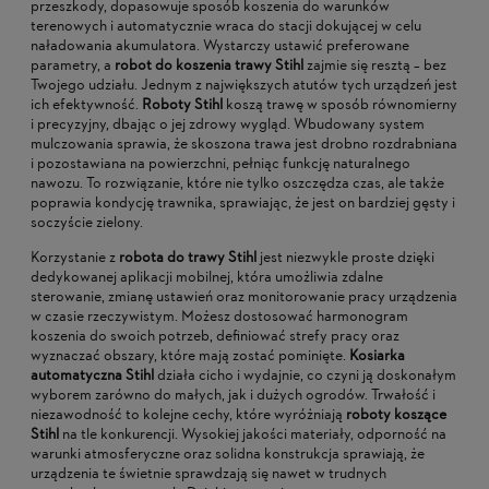
przeszkody, dopasowuje sposób koszenia do warunków
terenowych i automatycznie wraca do stacji dokującej w celu
naładowania akumulatora. Wystarczy ustawić preferowane
parametry, a
robot do koszenia trawy Stihl
zajmie się resztą – bez
Twojego udziału. Jednym z największych atutów tych urządzeń jest
ich efektywność.
Roboty Stihl
koszą trawę w sposób równomierny
i precyzyjny, dbając o jej zdrowy wygląd. Wbudowany system
mulczowania sprawia, że skoszona trawa jest drobno rozdrabniana
i pozostawiana na powierzchni, pełniąc funkcję naturalnego
nawozu. To rozwiązanie, które nie tylko oszczędza czas, ale także
poprawia kondycję trawnika, sprawiając, że jest on bardziej gęsty i
soczyście zielony.
Korzystanie z
robota do trawy Stihl
jest niezwykle proste dzięki
dedykowanej aplikacji mobilnej, która umożliwia zdalne
sterowanie, zmianę ustawień oraz monitorowanie pracy urządzenia
w czasie rzeczywistym. Możesz dostosować harmonogram
koszenia do swoich potrzeb, definiować strefy pracy oraz
wyznaczać obszary, które mają zostać pominięte.
Kosiarka
automatyczna Stihl
działa cicho i wydajnie, co czyni ją doskonałym
wyborem zarówno do małych, jak i dużych ogrodów. Trwałość i
niezawodność to kolejne cechy, które wyróżniają
roboty koszące
Stihl
na tle konkurencji. Wysokiej jakości materiały, odporność na
warunki atmosferyczne oraz solidna konstrukcja sprawiają, że
urządzenia te świetnie sprawdzają się nawet w trudnych