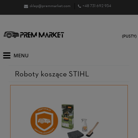
sklep@premmarket.com
+48 731 692 934
(PUSTY)
Roboty koszące STIHL