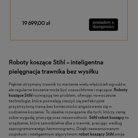
19 699,00 zł
powiadom o
dostępności
Roboty koszące Stihl – inteligentna
pielęgnacja trawnika bez wysiłku
Pięknie utrzymany trawnik to marzenie wielu właścicieli ogrodów,
ale regularne koszenie może być czasochłonne i męczące.
Roboty
koszące Stihl
rozwiązują ten problem, oferując nowoczesne
technologie, które pozwalają cieszyć się perfekcyjnie
przystrzyżoną trawą bez konieczności angażowania się w
codzienne koszenie. To idealne rozwiązanie dla tych, którzy cenią
sobie wygodę, precyzję oraz niezawodność.
Stihl robot koszący
to
urządzenie, które samodzielnie dba o trawnik, pracując według
zaprogramowanego harmonogramu. Dzięki zaawansowanym
czujnikom i inteligentnym algorytmom
robot koszący Stihl
omija