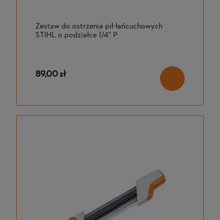
Zestaw do ostrzenia pił łańcuchowych
STIHL o podziałce 1/4" P
89,00 zł