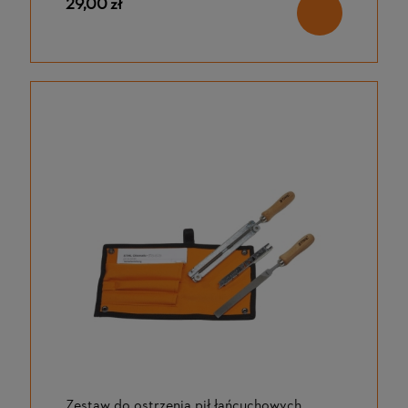
29,00 zł
Zestaw do ostrzenia pił łańcuchowych