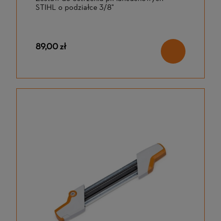
STIHL o podziałce 3/8"
89,00 zł