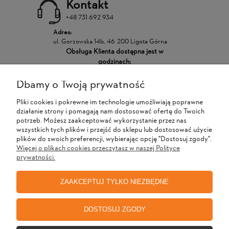
Kontakt
+48 731 692 934
Adres:
ul. Gorzowska 14b, 46-200 Ligota Górna
Obsługa Klienta dostępna jest w
godzinach:
Dbamy o Twoją prywatność
POMOC
Pliki cookies i pokrewne im technologie umożliwiają poprawne
działanie strony i pomagają nam dostosować ofertę do Twoich
MOJE KONTO
potrzeb. Możesz zaakceptować wykorzystanie przez nas
wszystkich tych plików i przejść do sklepu lub dostosować użycie
plików do swoich preferencji, wybierając opcję "Dostosuj zgody".
Więcej o plikach cookies przeczytasz w naszej Polityce
PŁATNOŚCI I DOSTAWA
prywatności.
ZAAKCEPTUJ TYLKO NIEZBĘDNE
INFORMACJE
DOSTOSUJ ZGODY
O NAS