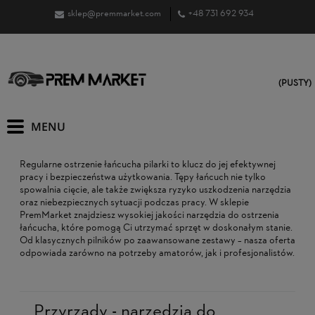
sklep@premmarket.com
+48 731 692 934
(PUSTY)
Regularne ostrzenie łańcucha pilarki to klucz do jej efektywnej
pracy i bezpieczeństwa użytkowania. Tępy łańcuch nie tylko
spowalnia cięcie, ale także zwiększa ryzyko uszkodzenia narzędzia
oraz niebezpiecznych sytuacji podczas pracy. W sklepie
PremMarket znajdziesz wysokiej jakości narzędzia do ostrzenia
łańcucha, które pomogą Ci utrzymać sprzęt w doskonałym stanie.
Od klasycznych pilników po zaawansowane zestawy – nasza oferta
odpowiada zarówno na potrzeby amatorów, jak i profesjonalistów.
Przyrządy - narzędzia do