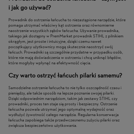
i jak go używać?
Prowadnik do ostrzenia łańcucha to niezastąpione narzędzie, które
pomaga utrzymać właściwy kąt ostrzenia oraz równomierne
naostrzenie wszystkich zębów łańcucha. Używanie prowadnika,
takiego jak dostępny w PremMarket prowadnik STIHL z pilnikiem
okrągłym, jest proste i intuicyjne, dzięki czemu nawet
początkujący użytkownicy mogą skutecznie naostrzyć swój
łańcuch. Prowadniki są szczególnie przydatne w przypadku osób,
które nie mają doświadczenia w ostrzeniu i chcą uniknąć błędów,
które mogłyby wpłynąć na efektywność cięcia.
Czy warto ostrzyć łańcuch pilarki samemu?
Samodzielne ostrzenie łańcucha to nie tylko oszczędność czasu i
pieniędzy, ale także sposób na lepsze poznanie swojej pilarki.
Dzięki odpowiednim narzędziom, takim jak zestawy STIHL czy
prowadniki, proces ten staje się prosty i bezpieczny. Ostrzenie
łańcucha pozwala utrzymać jego optymalną wydajność oraz
wydłużyć żywotność całego narzędzia. Regularna konserwacja
łańcucha zapobiega także przedwczesnemu zużyciu pilarki oraz
zwiększa bezpieczeństwo użytkowania.