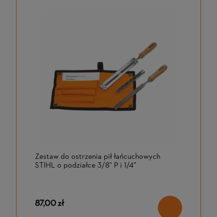
Zestaw do ostrzenia pił łańcuchowych
STIHL o podziałce 3/8" P i 1/4"
87,00 zł