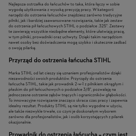
Najlepsza ostrzałka do łańcuchów to taka, która łączy w sobie
wygodę użytkowania z wysoką precyzją pracy. W kategorii
narzędzi do ostrzenia łańcuchów znajdziesz zarówno tradycyjne
pilniki, jak i bardziej zaawansowane rozwiązania, takie jak zestaw
do ostrzenia pił łańcuchowych STIHL o podziałce .325". Zestawy
te zawierają wszystkie niezbędne elementy, które ułatwiają pracę,
w tym pilniki, prowadniki oraz uchwyty. Dzięki takim narzędziom
nawet osoby bez doświadczenia mogą szybko i skutecznie zadbać
o swoją pilarkę.
Przyrząd do ostrzenia łańcucha STIHL
Marka STIHL od lat cieszy się uznaniem profesjonalistów dzięki
niezawodności swoich produktów. Przyrządy do ostrzenia
łańcucha STIHL, takie jak prowadnik 2-w-1 z pilnikiem okrągłym i
płaskim do pił łańcuchowych o podziałce 3/8", pozwalają na
jednoczesne ostrzenie zębów tnących i ograniczników głębokości.
To innowacyjne rozwiązanie znacząco skraca czas pracy i zapewnia
idealny rezultat. Produkty STIHL są nie tylko wygodne w użyciu,
ale także niezwykle trwałe, co czyni je doskonałym wyborem
zarówno dla profesjonalistów, jak i osób korzystających z pilarek
okazjonalnie.
Prowadnik do ostrzenia łańcucha – czym jest