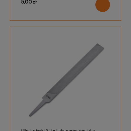
5,00 zł
Pilnik płaski STIHL do ograniczników