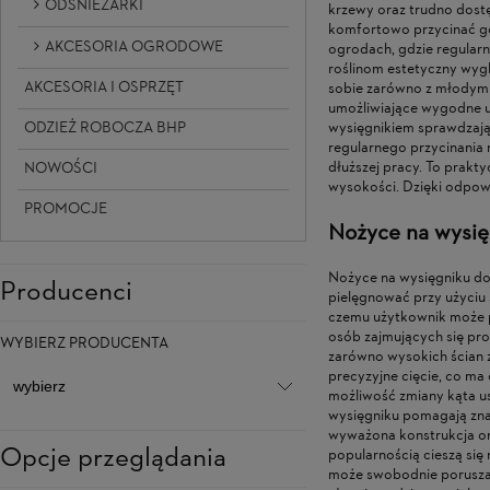
ODŚNIEŻARKI
krzewy oraz trudno dostę
komfortowo przycinać gó
AKCESORIA OGRODOWE
ogrodach, gdzie regular
roślinom estetyczny wygl
AKCESORIA I OSPRZĘT
sobie zarówno z młodymi 
umożliwiające wygodne us
ODZIEŻ ROBOCZA BHP
wysięgnikiem sprawdzają
regularnego przycinania
dłuższej pracy. To prakt
NOWOŚCI
wysokości. Dzięki odpowi
PROMOCJE
Nożyce na wysię
Nożyce na wysięgniku do
Producenci
pielęgnować przy użyciu
czemu użytkownik może pr
osób zajmujących się pr
WYBIERZ PRODUCENTA
zarówno wysokich ścian z
precyzyjne cięcie, co ma
możliwość zmiany kąta u
wysięgniku pomagają znac
wyważona konstrukcja or
Opcje przeglądania
popularnością cieszą się
może swobodnie poruszać 