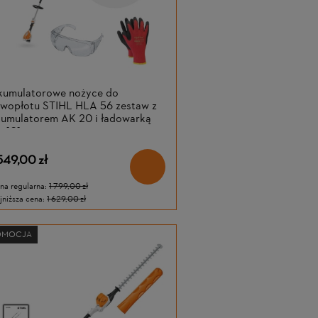
kumulatorowe nożyce do
ywopłotu STIHL HLA 56 zestaw z
kumulatorem AK 20 i ładowarką
 101
549,00 zł
na regularna:
1 799,00 zł
jniższa cena:
1 629,00 zł
OMOCJA