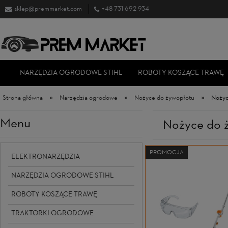
sklep@premmarket.com
+48 731 692 934
NARZĘDZIA OGRODOWE STIHL
ROBOTY KOSZĄCE TRAWĘ
»
»
»
Strona główna
Narzędzia ogrodowe
Nożyce do żywopłotu
Nożyc
Menu
Nożyce do 
PROMOCJA
ELEKTRONARZĘDZIA
NARZĘDZIA OGRODOWE STIHL
ROBOTY KOSZĄCE TRAWĘ
TRAKTORKI OGRODOWE