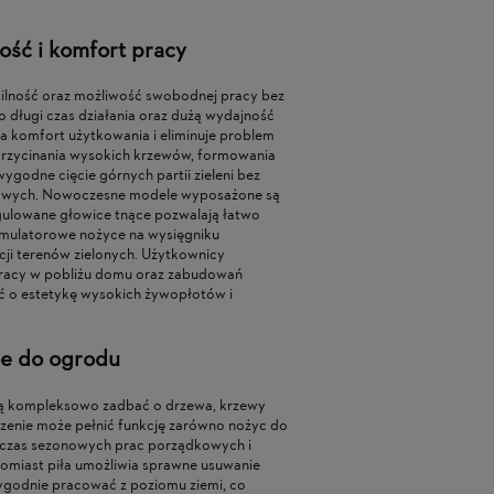
ść i komfort pracy
ilność oraz możliwość swobodnej pracy bez
 długi czas działania oraz dużą wydajność
a komfort użytkowania i eliminuje problem
przycinania wysokich krzewów, formowania
godne cięcie górnych partii zieleni bez
odowych. Nowoczesne modele wyposażone są
gulowane głowice tnące pozwalają łatwo
umulatorowe nożyce na wysięgniku
ji terenów zielonych. Użytkownicy
 pracy w pobliżu domu oraz zabudowań
ć o estetykę wysokich żywopłotów i
ie do ogrodu
hcą kompleksowo zadbać o drzewa, krzewy
zenie może pełnić funkcję zarówno nożyc do
podczas sezonowych prac porządkowych i
omiast piła umożliwia sprawne usuwanie
wygodnie pracować z poziomu ziemi, co