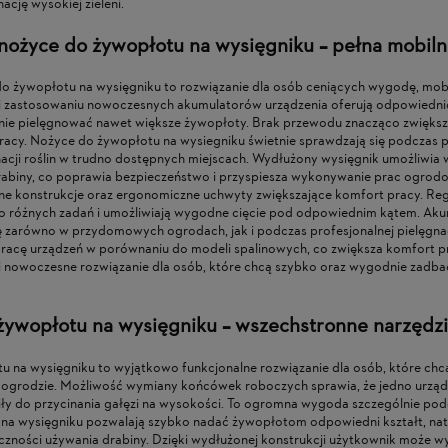
ację wysokiej zieleni.
ożyce do żywopłotu na wysięgniku – pełna mobilno
 żywopłotu na wysięgniku to rozwiązanie dla osób ceniących wygodę, mob
ęki zastosowaniu nowoczesnych akumulatorów urządzenia oferują odpowiednio
wnie pielęgnować nawet większe żywopłoty. Brak przewodu znacząco zwiększ
racy. Nożyce do żywopłotu na wysiegniku świetnie sprawdzają się podczas 
cji roślin w trudno dostępnych miejscach. Wydłużony wysięgnik umożliwia wy
drabiny, co poprawia bezpieczeństwo i przyspiesza wykonywanie prac ogr
ne konstrukcje oraz ergonomiczne uchwyty zwiększające komfort pracy. Re
 różnych zadań i umożliwiają wygodne cięcie pod odpowiednim kątem. Ak
ę zarówno w przydomowych ogrodach, jak i podczas profesjonalnej pielęgnac
 pracę urządzeń w porównaniu do modeli spalinowych, co zwiększa komfort
 i nowoczesne rozwiązanie dla osób, które chcą szybko oraz wygodnie zadba
o żywopłotu na wysięgniku – wszechstronne narzędz
otu na wysięgniku to wyjątkowo funkcjonalne rozwiązanie dla osób, które c
ogrodzie. Możliwość wymiany końcówek roboczych sprawia, że jedno urząd
 piły do przycinania gałęzi na wysokości. To ogromna wygoda szczególnie 
 na wysięgniku pozwalają szybko nadać żywopłotom odpowiedni kształt, nat
czności używania drabiny. Dzięki wydłużonej konstrukcji użytkownik może 