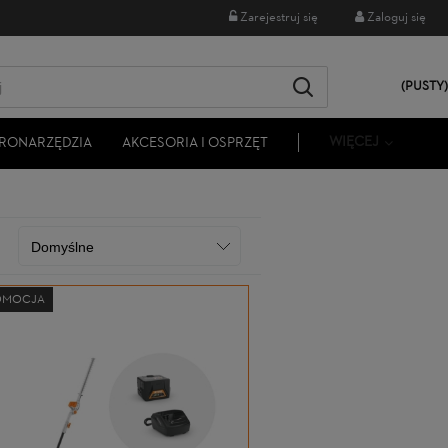
Zarejestruj się
Zaloguj się
(PUSTY)
WIĘCEJ
RONARZĘDZIA
AKCESORIA I OSPRZĘT
OMOCJA