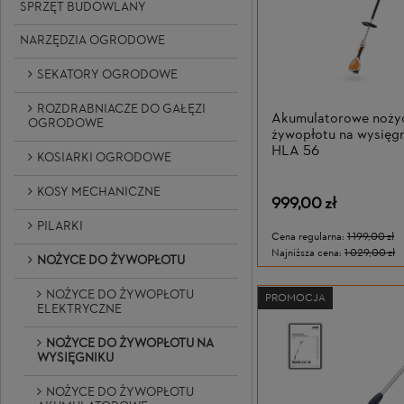
SPRZĘT BUDOWLANY
NARZĘDZIA OGRODOWE
SEKATORY OGRODOWE
ROZDRABNIACZE DO GAŁĘZI
Akumulatorowe noży
OGRODOWE
żywopłotu na wysięg
HLA 56
KOSIARKI OGRODOWE
KOSY MECHANICZNE
999,00 zł
PILARKI
Cena regularna:
1 199,00 zł
Najniższa cena:
1 029,00 zł
NOŻYCE DO ŻYWOPŁOTU
NOŻYCE DO ŻYWOPŁOTU
PROMOCJA
ELEKTRYCZNE
NOŻYCE DO ŻYWOPŁOTU NA
WYSIĘGNIKU
NOŻYCE DO ŻYWOPŁOTU