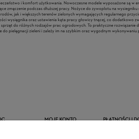
eczeństwo i komfort użytkowania. Nowoczesne modele wyposażone są w er
jące zmęczenie podczas dłuższej pracy. Nożyce do zywoplotu na wysiegniku
ogrodów, jak i większych terenów zielonych wymagających regularnego przycin
ości wysięgnika oraz ustawienia kąta pracy głowicy tnącej, co dodatkowo 
przęt do różnych rodzajów prac ogrodowych. To praktyczne rozwiązanie dl
 do pielęgnacji zieleni i zależy im na szybkim oraz wygodnym wykonywaniu 
8-103,4 HD-A
KOSA SPALINOWA STIHL FS 38 O
PROWA
MOCY 0,9 KM Z GŁOWICĄ
MM DO
ŻYŁKOWĄ AUTOCUT C 6-2
749,00 ZŁ
55,00
powiadom o
dostępności
0 ZŁ
CENA REGULARNA:
849,00 ZŁ
CENA R
 ZŁ
NAJNIŻSZA CENA:
799,00 ZŁ
NAJNIŻ
OC
MOJE KONTO
PŁATNOŚCI I 