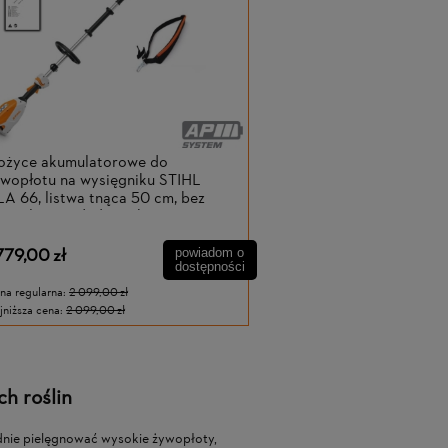
ożyce akumulatorowe do
wopłotu na wysięgniku STIHL
A 66, listwa tnąca 50 cm, bez
umulatora i ładowarki
779,00 zł
powiadom o
dostępności
na regularna:
2 099,00 zł
jniższa cena:
2 099,00 zł
h roślin
dnie pielęgnować wysokie żywopłoty,