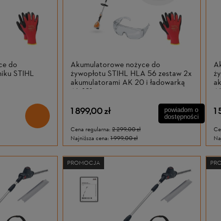
ce do
Akumulatorowe nożyce do
A
niku STIHL
żywopłotu STIHL HLA 56 zestaw 2x
ż
akumulatorami AK 20 i ładowarką
a
AL 101
AL
1 899,00 zł
1 
powiadom o
dostępności
Cena regularna:
2 299,00 zł
Ce
Najniższa cena:
1 999,00 zł
Na
PROMOCJA
PR