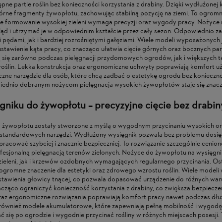
pne partie roślin bez konieczności korzystania z drabiny. Dzięki wydłużonej 
rne fragmenty żywopłotu, zachowując stabilną pozycję na ziemi. To ogromn
ne formowanie wysokiej zieleni wymaga precyzji oraz wygody pracy. Nożyce
ąd i utrzymać je w odpowiednim kształcie przez cały sezon. Odpowiednio za
pędami, jak i bardziej rozrośniętymi gałęziami. Wiele modeli wyposażonych
tawienie kąta pracy, co znacząco ułatwia cięcie górnych oraz bocznych pa
 się zarówno podczas pielęgnacji przydomowych ogrodów, jak i większych 
 roślin. Lekka konstrukcja oraz ergonomiczne uchwyty poprawiają komfort u
yczne narzędzie dla osób, które chcą zadbać o estetykę ogrodu bez koniec
ednio dobranym nożycom pielęgnacja wysokich żywopłotów staje się znacznie
gniku do żywopłotu – precyzyjne cięcie bez drabin
 żywopłotu zostały stworzone z myślą o wygodnym przycinaniu wysokich or
 standardowych narzędzi. Wydłużony wysięgnik pozwala bez problemu dosięg
acować szybciej i znacznie bezpieczniej. To rozwiązanie szczególnie cenion
ofesjonalną pielęgnacją terenów zielonych. Nożyce do żywopłotu na wysięg
ieleni, jak i krzewów ozdobnych wymagających regularnego przycinania. Ostr
 ogromne znaczenie dla estetyki oraz zdrowego wzrostu roślin. Wiele model
stawienia głowicy tnącej, co pozwala dopasować urządzenie do różnych w
ząco ograniczyć konieczność korzystania z drabiny, co zwiększa bezpieczeń
az ergonomiczne rozwiązania poprawiają komfort pracy nawet podczas dłu
 również modele akumulatorowe, które zapewniają pełną mobilność i wygodę
się po ogrodzie i wygodnie przycinać rośliny w różnych miejscach posesji.