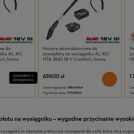
we do
Nożyce akumulatorowe do
N
niku AL-KO
żywopłotu na wysięgniku AL-KO
ży
t, listwa
HTA 1845 18 V Comfort, listwa
HL
mulatora i
tnąca 45 cm, z akumulatorem 2,5 Ah
ak
i ładowarką
659,00 zł
1 
powiadom o
dostępności
Cena regularna:
884,00 zł
Ce
Najniższa cena:
799,00 zł
Na
łotu na wysięgniku – wygodne przycinanie wysokic
wysięgniku to niezwykle praktyczne rozwiązanie dla osób, które chcą wygo