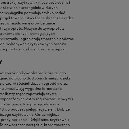
konstrukcji użytkownik może bezpiecznie i
e ułatwienie szczególnie w dużych
 na wysięgniku pozwalają szybko nadać
projektowane listwy tnące skutecznie radzą
 jest w regulowane głowice tnące
rtii żywopłotu. Nożyce do żywopłotu z
terenów zielonych wymagających
żytkowania i ograniczają zmęczenie podczas
zności wykonywania ryzykownych prac na
 prostsza, szybsza i bezpieczniejsza.
y
az szerokich żywopłotów, które trudno
nąć do trudno dostępnych miejsc, dzięki
e przez właścicieli dużych ogrodów oraz
niku umożliwiają wygodne formowanie
e listwy tnące zapewniają czyste i
i wyposażonych jest w regulowane uchwyty i
arunków pracy. Nożyce ogrodowe na
stwo podczas pielęgnacji zieleni. Dobrze
ższego użytkowania. Coraz większą
 pracy bez kabla. Dzięki temu użytkownik
 To nowoczesne narzędzie, które znacząco