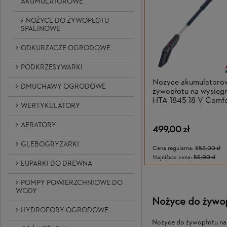
AKUMULATOROWE
NOŻYCE DO ŻYWOPŁOTU
SPALINOWE
ODKURZACZE OGRODOWE
PODKRZESYWARKI
Nożyce akumulatoro
DMUCHAWY OGRODOWE
żywopłotu na wysięg
HTA 1845 18 V Comfor
WERTYKULATORY
tnąca 45 cm, bez aku
ładowarki
AERATORY
499,00 zł
GLEBOGRYZARKI
Cena regularna:
553,00 zł
Najniższa cena:
55,00 zł
ŁUPARKI DO DREWNA
POMPY POWIERZCHNIOWE DO
WODY
Nożyce do żywop
HYDROFORY OGRODOWE
Nożyce do żywopłotu na 