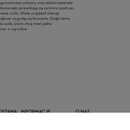
gonomiczne uchwyty oraz lekkie materiały
 doskonale sprawdzają się zarówno podczas
ania roślin. Wiele urządzeń oferuje
zwiększa wygodę użytkowania. Dzięki temu
a osób, które chcą mieć jedno
prac w ogrodzie.
DNICA AL-KO 15 CM 1/3" 1,1
AKUMULATOR STIHL AK 10 (3
 CSM 1815
2 AH)
 ZŁ
349,00 ZŁ
EGULARNA:
66,00 ZŁ
CENA REGULARNA:
449,00 ZŁ
SZA CENA:
59,00 ZŁ
NAJNIŻSZA CENA:
399,00 ZŁ
DOSTAWA
INFORMACJE
O NAS