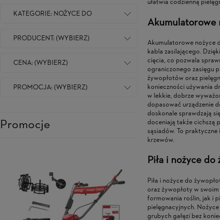
ułatwia codzienną pielęgn
KATEGORIE: NOŻYCE DO
Akumulatorowe n
ŻYWOPŁO [...]
PRODUCENT: (WYBIERZ)
Akumulatorowe nożyce do
kabla zasilającego. Dzi
cięcia, co pozwala spra
CENA: (WYBIERZ)
ograniczonego zasięgu p
żywopłotów oraz pielęgna
konieczności używania 
PROMOCJA: (WYBIERZ)
w lekkie, dobrze wyważo
dopasować urządzenie do
doskonale sprawdzają si
Promocje
doceniają także cichszą
sąsiadów. To praktyczne
krzewów.
Piła i nożyce d
Piła i nożyce do żywopł
oraz żywopłoty w swoim 
formowania roślin, jak i
pielęgnacyjnych. Nożyce
grubych gałęzi bez konie