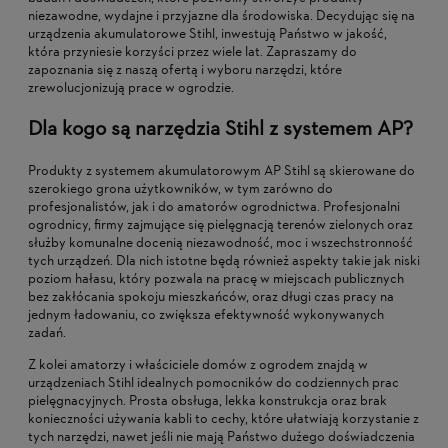
niezawodne, wydajne i przyjazne dla środowiska. Decydując się na
urządzenia akumulatorowe Stihl, inwestują Państwo w jakość,
która przyniesie korzyści przez wiele lat. Zapraszamy do
zapoznania się z naszą ofertą i wyboru narzędzi, które
zrewolucjonizują prace w ogrodzie.
Dla kogo są narzędzia Stihl z systemem AP?
Produkty z systemem akumulatorowym AP Stihl są skierowane do
szerokiego grona użytkowników, w tym zarówno do
profesjonalistów, jak i do amatorów ogrodnictwa. Profesjonalni
ogrodnicy, firmy zajmujące się pielęgnacją terenów zielonych oraz
służby komunalne docenią niezawodność, moc i wszechstronność
tych urządzeń. Dla nich istotne będą również aspekty takie jak niski
poziom hałasu, który pozwala na pracę w miejscach publicznych
bez zakłócania spokoju mieszkańców, oraz długi czas pracy na
jednym ładowaniu, co zwiększa efektywność wykonywanych
zadań.
Z kolei amatorzy i właściciele domów z ogrodem znajdą w
urządzeniach Stihl idealnych pomocników do codziennych prac
pielęgnacyjnych. Prosta obsługa, lekka konstrukcja oraz brak
konieczności używania kabli to cechy, które ułatwiają korzystanie z
tych narzędzi, nawet jeśli nie mają Państwo dużego doświadczenia