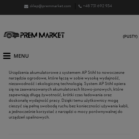
sklep@premmarket.com
+48 731 692 934
(PUSTY)
Urządzenia akumulatorowe z systemem AP Stihl to nowoczesne
narzędzia ogrodowe, które łączą w sobie wysoką wydajność,
niezawodność i ekologiczną technologię. System AP Stihl opiera
się na zaawansowanych akumulatorach litowo-jonowych, które
zapewniają długą żywotność, krótki czas ładowania oraz
doskonałą wydajność pracy. Dzięki temu użytkownicy mogą
cieszyć się pełną swobodą ruchu bez konieczności używania kabli,
a jednocześnie korzystać z narzędzi o mocy porównywalnej do
urządzeń spalinowych.