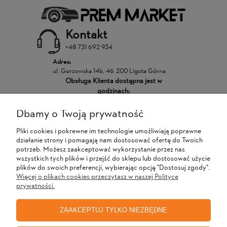
Kontakt
+48 731 692 934
Adres:
ul. Gorzowska 14b, 46-200 Ligota Górna
Obsługa Klienta dostępna jest w
godzinach:
Dbamy o Twoją prywatność
POMOC
Pliki cookies i pokrewne im technologie umożliwiają poprawne
działanie strony i pomagają nam dostosować ofertę do Twoich
MOJE KONTO
potrzeb. Możesz zaakceptować wykorzystanie przez nas
wszystkich tych plików i przejść do sklepu lub dostosować użycie
plików do swoich preferencji, wybierając opcję "Dostosuj zgody".
Więcej o plikach cookies przeczytasz w naszej Polityce
PŁATNOŚCI I DOSTAWA
prywatności.
ZAAKCEPTUJ TYLKO NIEZBĘDNE
INFORMACJE