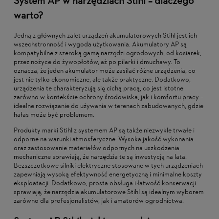
System AP w narzędziach Stihl – dlaczego
warto?
Jedną z głównych zalet urządzeń akumulatorowych Stihl jest ich
wszechstronność i wygoda użytkowania. Akumulatory AP są
kompatybilne z szeroką gamą narzędzi ogrodowych, od kosiarek,
przez nożyce do żywopłotów, aż po pilarki i dmuchawy. To
oznacza, że jeden akumulator może zasilać różne urządzenia, co
jest nie tylko ekonomiczne, ale także praktyczne. Dodatkowo,
urządzenia te charakteryzują się cichą pracą, co jest istotne
zarówno w kontekście ochrony środowiska, jak i komfortu pracy –
idealne rozwiązanie do używania w terenach zabudowanych, gdzie
hałas może być problemem.
Produkty marki Stihl z systemem AP są także niezwykle trwałe i
odporne na warunki atmosferyczne. Wysoka jakość wykonania
oraz zastosowanie materiałów odpornych na uszkodzenia
mechaniczne sprawiają, że narzędzia te są inwestycją na lata.
Bezszczotkowe silniki elektryczne stosowane w tych urządzeniach
zapewniają wysoką efektywność energetyczną i minimalne koszty
eksploatacji. Dodatkowo, prosta obsługa i łatwość konserwacji
sprawiają, że narzędzia akumulatorowe Stihl są idealnym wyborem
zarówno dla profesjonalistów, jak i amatorów ogrodnictwa.