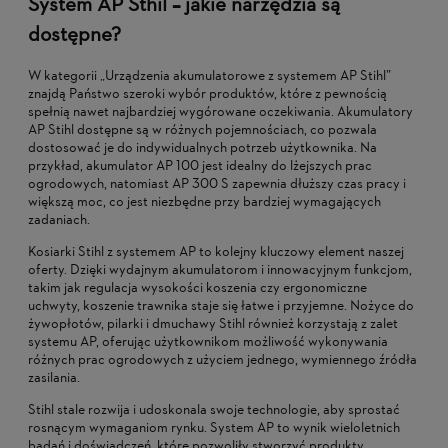
System AP Sthil – jakie narzędzia są
dostępne?
W kategorii „Urządzenia akumulatorowe z systemem AP Stihl”
znajdą Państwo szeroki wybór produktów, które z pewnością
spełnią nawet najbardziej wygórowane oczekiwania. Akumulatory
AP Stihl dostępne są w różnych pojemnościach, co pozwala
dostosować je do indywidualnych potrzeb użytkownika. Na
przykład, akumulator AP 100 jest idealny do lżejszych prac
ogrodowych, natomiast AP 300 S zapewnia dłuższy czas pracy i
większą moc, co jest niezbędne przy bardziej wymagających
zadaniach.
Kosiarki Stihl z systemem AP to kolejny kluczowy element naszej
oferty. Dzięki wydajnym akumulatorom i innowacyjnym funkcjom,
takim jak regulacja wysokości koszenia czy ergonomiczne
uchwyty, koszenie trawnika staje się łatwe i przyjemne. Nożyce do
żywopłotów, pilarki i dmuchawy Stihl również korzystają z zalet
systemu AP, oferując użytkownikom możliwość wykonywania
różnych prac ogrodowych z użyciem jednego, wymiennego źródła
zasilania.
Stihl stale rozwija i udoskonala swoje technologie, aby sprostać
rosnącym wymaganiom rynku. System AP to wynik wieloletnich
badań i doświadczeń, które pozwoliły stworzyć produkty