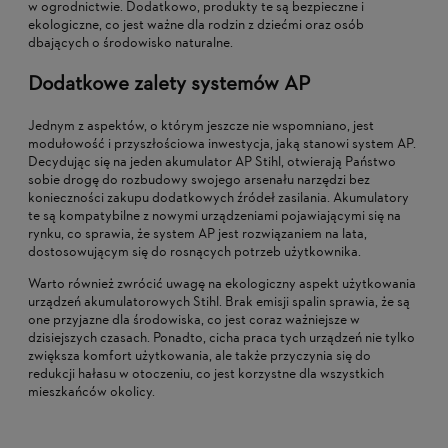
w ogrodnictwie. Dodatkowo, produkty te są bezpieczne i
ekologiczne, co jest ważne dla rodzin z dziećmi oraz osób
dbających o środowisko naturalne.
Dodatkowe zalety systemów AP
Jednym z aspektów, o którym jeszcze nie wspomniano, jest
modułowość i przyszłościowa inwestycja, jaką stanowi system AP.
Decydując się na jeden akumulator AP Stihl, otwierają Państwo
sobie drogę do rozbudowy swojego arsenału narzędzi bez
konieczności zakupu dodatkowych źródeł zasilania. Akumulatory
te są kompatybilne z nowymi urządzeniami pojawiającymi się na
rynku, co sprawia, że system AP jest rozwiązaniem na lata,
dostosowującym się do rosnących potrzeb użytkownika.
Warto również zwrócić uwagę na ekologiczny aspekt użytkowania
urządzeń akumulatorowych Stihl. Brak emisji spalin sprawia, że są
one przyjazne dla środowiska, co jest coraz ważniejsze w
dzisiejszych czasach. Ponadto, cicha praca tych urządzeń nie tylko
zwiększa komfort użytkowania, ale także przyczynia się do
redukcji hałasu w otoczeniu, co jest korzystne dla wszystkich
mieszkańców okolicy.