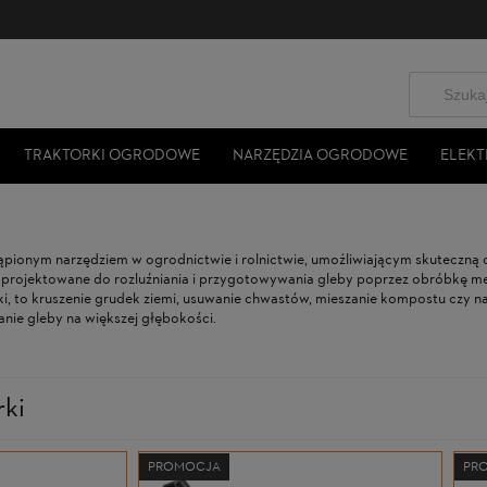
TRAKTORKI OGRODOWE
NARZĘDZIA OGRODOWE
ELEKT
ąpionym narzędziem w ogrodnictwie i rolnictwie, umożliwiającym skuteczną 
aprojektowane do rozluźniania i przygotowywania gleby poprzez obróbkę m
, to kruszenie grudek ziemi, usuwanie chwastów, mieszanie kompostu czy 
anie gleby na większej głębokości.
ki
PROMOCJA
PR