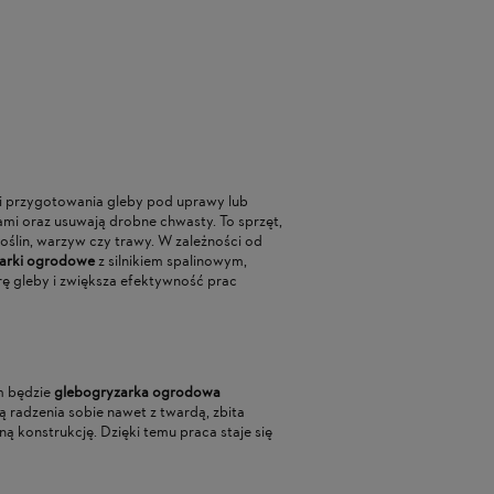
IT 1, ZESTAW NAPRAWCZY
SEKATOR AKUMULATOROW
I OGRANICZAJĄCEJ IMOW
STIHL ASA 20, ŚREDNICA CI
DO 25 MM, W ZESTAWIE Z
 ZŁ
799,00 ZŁ
AKUMULATOREM AS 2 I
ŁADOWARKĄ AL 1
EGULARNA:
99,00 ZŁ
CENA REGULARNA:
949,00 ZŁ
SZA CENA:
99,00 ZŁ
NAJNIŻSZA CENA:
819,00 ZŁ
 i przygotowania gleby pod uprawy lub
ami oraz usuwają drobne chwasty. To sprzęt,
ślin, warzyw czy trawy. W zależności od
arki ogrodowe
z silnikiem spalinowym,
 gleby i zwiększa efektywność prac
m będzie
glebogryzarka ogrodowa
ą radzenia sobie nawet z twardą, zbita
 konstrukcję. Dzięki temu praca staje się