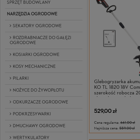
SPRZĘT BUDOWLANY
NARZĘDZIA OGRODOWE
SEKATORY OGRODOWE
ROZDRABNIACZE DO GAŁĘZI
OGRODOWE
KOSIARKI OGRODOWE
KOSY MECHANICZNE
PILARKI
Glebogryzarka akum
KO TL 1820 18V Comf
NOŻYCE DO ŻYWOPŁOTU
szerokość robocza 2
akumulatora i ładowa
ODKURZACZE OGRODOWE
529,00 zł
PODKRZESYWARKI
Cena regularna:
661,00 zł
DMUCHAWY OGRODOWE
Najniższa cena:
559,00 zł
WERTYKULATORY