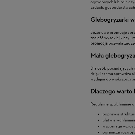
ogrodowych lub rolniczyc
sadach, gospodarstwach o
Glebogryzarki w
Sezonowe promocje spra
znaleźć wysokiej klasy u
promocja
pozwala zaoszc
Mała glebogryza
Dla osób posiadających
dzięki czemu sprawdza s
wydajna do większości p
Dlaczego warto k
Regularne spulchnianie gl
poprawia strukturę
ułatwia wchłanian
wspomaga wzrost r
ogranicza rozwój