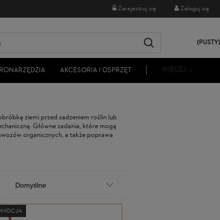
Zarejestruj się
Zaloguj się
(PUSTY)
WIĘCEJ
RONARZĘDZIA
AKCESORIA I OSPRZĘT
obróbkę ziemi przed sadzeniem roślin lub
echaniczną. Główne zadania, które mogą
nawozów organicznych, a także poprawa
OMOCJA