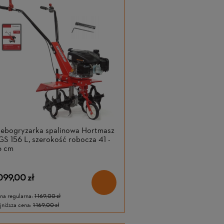
lebogryzarka spalinowa Hortmasz
S 156 L, szerokość robocza 41 -
6 cm
 099,00 zł
na regularna:
1 169,00 zł
jniższa cena:
1 169,00 zł