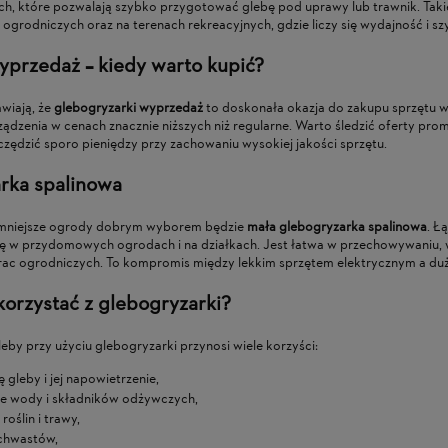
h, które pozwalają szybko przygotować glebę pod uprawy lub trawnik. Takie
grodniczych oraz na terenach rekreacyjnych, gdzie liczy się wydajność i s
yprzedaż – kiedy warto kupić?
wiają, że
glebogryzarki wyprzedaż
to doskonała okazja do zakupu sprzętu w
rządzenia w cenach znacznie niższych niż regularne. Warto śledzić oferty p
zędzić sporo pieniędzy przy zachowaniu wysokiej jakości sprzętu.
rka spalinowa
 mniejsze ogrody dobrym wyborem będzie
mała glebogryzarka spalinowa
. Ł
ię w przydomowych ogrodach i na działkach. Jest łatwa w przechowywaniu,
rac ogrodniczych. To kompromis między lekkim sprzętem elektrycznym a du
orzystać z glebogryzarki?
eby przy użyciu glebogryzarki przynosi wiele korzyści:
 gleby i jej napowietrzenie,
ie wody i składników odżywczych,
oślin i trawy,
 chwastów,