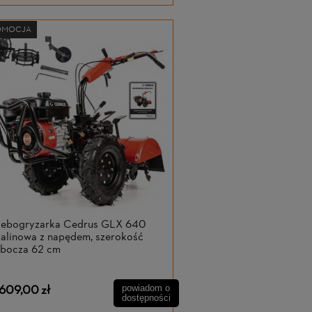
OMOCJA
lebogryzarka Cedrus GLX 640
alinowa z napędem, szerokość
obocza 62 cm
 609,00 zł
powiadom o
dostępności