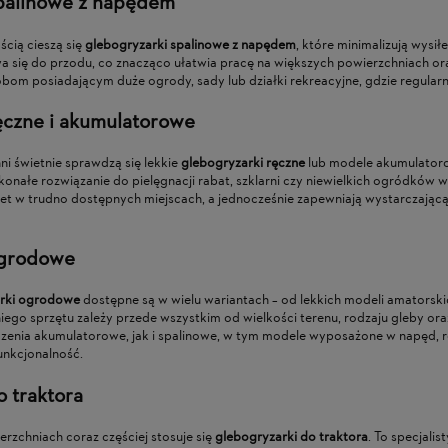
palinowe z napędem
cią cieszą się
glebogryzarki spalinowe z napędem
, które minimalizują wysi
 się do przodu, co znacząco ułatwia pracę na większych powierzchniach ora
bom posiadającym duże ogrody, sady lub działki rekreacyjne, gdzie regularn
ęczne i akumulatorowe
i świetnie sprawdzą się lekkie
glebogryzarki ręczne
lub modele akumulatorow
onałe rozwiązanie do pielęgnacji rabat, szklarni czy niewielkich ogródkó
t w trudno dostępnych miejscach, a jednocześnie zapewniają wystarczają
ogrodowe
rki ogrodowe
dostępne są w wielu wariantach – od lekkich modeli amatorsk
go sprzętu zależy przede wszystkim od wielkości terenu, rodzaju gleby ora
dzenia akumulatorowe, jak i spalinowe, w tym modele wyposażone w napęd, 
unkcjonalność.
 traktora
rzchniach coraz częściej stosuje się
glebogryzarki do traktora
. To specjal