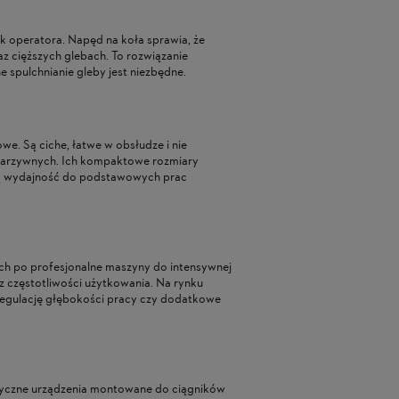
łek operatora. Napęd na koła sprawia, że
z cięższych glebach. To rozwiązanie
e spulchnianie gleby jest niezbędne.
e. Są ciche, łatwe w obsłudze i nie
w warzywnych. Ich kompaktowe rozmiary
cą wydajność do podstawowych prac
ich po profesjonalne maszyny do intensywnej
z częstotliwości użytkowania. Na rynku
regulację głębokości pracy czy dodatkowe
istyczne urządzenia montowane do ciągników