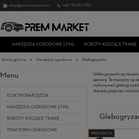
sklep@premmarket.com
+48 731 692 934
NARZĘDZIA OGRODOWE STIHL
ROBOTY KOSZĄCE TRAWĘ
»
»
Strona główna
Narzędzia ogrodowe
Glebogryzarki
Menu
Glebogryzarki są niezast
uprawą. Te maszyny są z
wykonywać glebogryzarki
drenażu poprzez rozluźni
ELEKTRONARZĘDZIA
NARZĘDZIA OGRODOWE STIHL
Glebogryzar
ROBOTY KOSZĄCE TRAWĘ
TRAKTORKI OGRODOWE
PROMOCJA