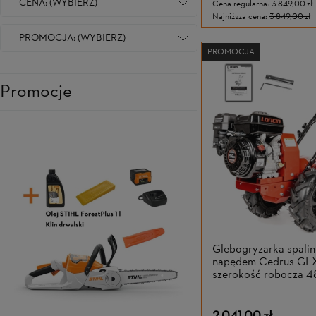
CENA: (WYBIERZ)
Cena regularna:
3 849,00 zł
Najniższa cena:
3 849,00 zł
PROMOCJA: (WYBIERZ)
PROMOCJA
Promocje
Glebogryzarka spali
napędem Cedrus GLX
szerokość robocza 4