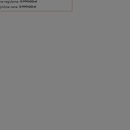
na regularna:
3 799,00 zł
jniższa cena:
2 999,00 zł