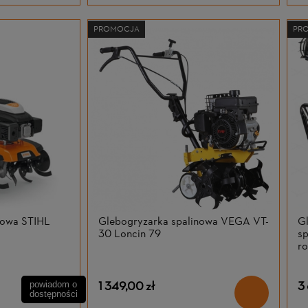
PROMOCJA
PR
nowa STIHL
Glebogryzarka spalinowa VEGA VT-
G
30 Loncin 79
sp
r
1 349,00 zł
3
powiadom o
dostępności