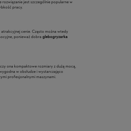
 rozwiązanie jest szczególnie popularne w
zybkość pracy.
 atrakcyjnej cenie. Często można wtedy
romocyjne, ponieważ dobra
glebogryzarka
ączy ona kompaktowe rozmiary z dużą mocą,
 wygodna w obsłudze i wystarczająco
żymi profesjonalnymi maszynami.