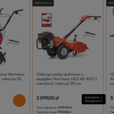
PROMOCJA
PR
nowa Hortmasz
Glebogryzarka spalinowa z
G
 robocza 32-
napędem Hortmasz HGS 65 XGTL1,
X
szerokość robocza 50 cm
s
2 099,00 zł
3
powiadom o
dostępności
Cena regularna:
2 199,00 zł
Ce
Najniższa cena:
1 999,00 zł
Na