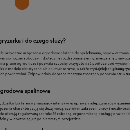
OŻYCE DO
WYORYWACZ DO
FIX K
SA 50
GLEBOGRYZARKI HORTMASZ HGS
PĘTL
OREM AK 10 I
155 L, HGS 155 B, BK 55, HGS 6580
119,00 ZŁ
89,00
L, GATEC GT 160 GS
powiadom o
dostępności
 ZŁ
CENA REGULARNA:
129,00 ZŁ
CENA R
gryzarka i do czego służy?
ZŁ
NAJNIŻSZA CENA:
119,00 ZŁ
NAJNIŻ
le przydatne urządzenia ogrodowe służące do spulchniania, napowietrzania
cym się nożom roboczym skutecznie rozdrabniają ziemię, mieszają ją z nawoz
wia prace ogrodnicze i pozwala szybciej przygotować podłoże pod wysiew ro
kkie modele elektryczne lub akumulatorowe, a także wydajniejsze
glebogryz
ch powierzchni. Odpowiednio dobrana maszyna znacząco poprawia strukturę
ogrodowa spalinowa
, działkę lub teren wymagający intensywnej uprawy, najlepszym rozwiązanie
ządzenia charakteryzują się dużą mocą, szerokim zakresem pracy i możliwości
 oferują regulowaną szerokość roboczą, ergonomiczną obsługę oraz solidną
fekty widoczne są już po pierwszym przejeździe.