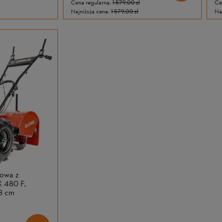
Cena regularna:
1 579,00 zł
Ce
Najniższa cena:
1 579,00 zł
Na
nowa z
 480 F,
8 cm