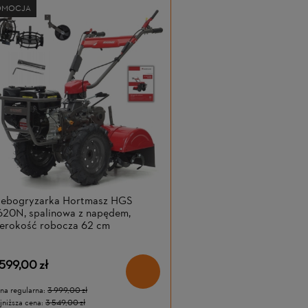
OMOCJA
lebogryzarka Hortmasz HGS
620N, spalinowa z napędem,
zerokość robocza 62 cm
 599,00 zł
na regularna:
3 999,00 zł
jniższa cena:
3 549,00 zł