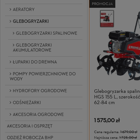
PROMOCJA
AERATORY
GLEBOGRYZARKI
GLEBOGRYZARKI SPALINOWE
GLEBOGRYZARKI
AKUMULATOROWE
ŁUPARKI DO DREWNA
POMPY POWIERZCHNIOWE DO
WODY
Glebogryzarka spali
HYDROFORY OGRODOWE
HGS 155 L, szerokość
62-84 cm
ODŚNIEŻARKI
AKCESORIA OGRODOWE
1 575,00 zł
AKCESORIA I OSPRZĘT
Cena regularna:
1 679,00 zł
ODZIEŻ ROBOCZA BHP
Najniższa cena:
1 725,00 zł