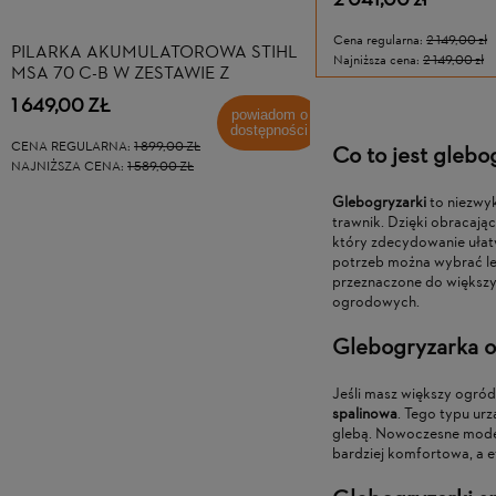
2 041,00 zł
Cena regularna:
2 149,00 zł
PILARKA AKUMULATOROWA STIHL
AKUMULATOROWE N
Najniższa cena:
2 149,00 zł
MSA 70 C-B W ZESTAWIE Z
ŻYWOPŁOTU STIHL H
AKUMULATOREM AK 30 I
ZESTAW Z AKUMULAT
1 649,00 ZŁ
1 129,00 ZŁ
ŁADOWARKĄ AL 101
ŁADOWARKĄ AL 101
powiadom o
dostępności
CENA REGULARNA:
1 899,00 ZŁ
CENA REGULARNA:
1 299,00
Co to jest glebo
NAJNIŻSZA CENA:
1 589,00 ZŁ
NAJNIŻSZA CENA:
1 299,00 
Glebogryzarki
to niezwyk
trawnik. Dzięki obracają
który zdecydowanie ułat
potrzeb można wybrać le
przeznaczone do większy
ogrodowych.
Glebogryzarka 
Jeśli masz większy ogród
spalinowa
. Tego typu ur
glebą. Nowoczesne modele
bardziej komfortowa, a e