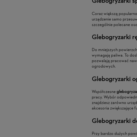
Glebogryzarki s
Coraz większą popularnoś
urządzenie samo przesuwa
szczególnie polecane oso
Glebogryzarki r
Do mniejszych powierzchn
wymagają paliwa. To dosk
pozwalają pracować nawe
ogrodowych.
Glebogryzarki 
Współczesne
glebogryza
pracy. Wybór odpowiednie
znajdziesz zarówno urzą
akcesoria zwiększające f
Glebogryzarki do
Przy bardzo dużych powie