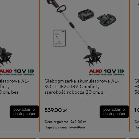
ulatorowa AL-
Glebogryzarka akumulatorowa AL-
G
ort,
KO TL 1820 18V Comfort,
HG
0 cm, bez
szerokość robocza 20 cm, z
5
rki
akumulatorem 2,5 Ah i ładowarką
839,00 zł
1
powiadom o
powiadom o
dostępności
dostępności
Cena regularna:
942,00 zł
Ce
Najniższa cena:
942,00 zł
Na