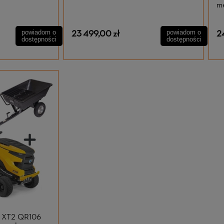
m
23 499,00 zł
2
powiadom o
powiadom o
dostępności
dostępności
t XT2 QR106