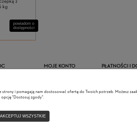
czepką z
5 kg
powiadom o
dostępności
OC
MOJE KONTO
PŁATNOŚCI I 
i reklamacje
Twoje zamówienia
Formy płatności
nie strony i pomagają nam dostosować ofertę do Twoich potrzeb. Możesz zaak
ty dostępne na
Ustawienia konta
Raty CA
 opcję "Dostosuj zgody".
enie
Przechowalnia
Czas i koszty dost
Ustawienia plików cookies
AKCEPTUJ WSZYSTKIE