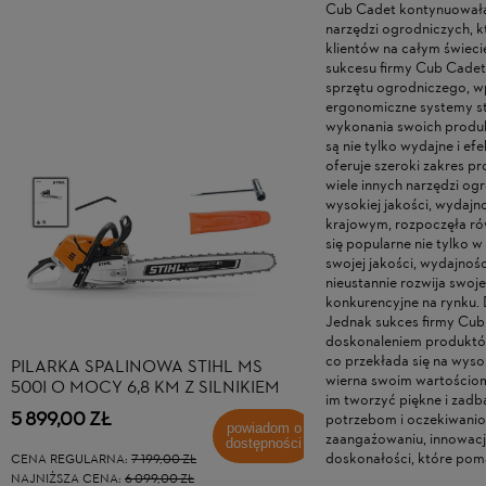
Cub Cadet kontynuowała 
narzędzi ogrodniczych, k
klientów na całym świeci
sukcesu firmy Cub Cadet 
sprzętu ogrodniczego, wp
ergonomiczne systemy st
wykonania swoich produktó
są nie tylko wydajne i e
oferuje szeroki zakres pr
wiele innych narzędzi og
wysokiej jakości, wydajn
krajowym, rozpoczęła rów
się popularne nie tylko w
swojej jakości, wydajnoś
nieustannie rozwija swoje
konkurencyjne na rynku. 
Jednak sukces firmy Cub
doskonaleniem produktów 
co przekłada się na wyso
PILARKA SPALINOWA STIHL MS
ODKURZACZ PRZEMY
wierna swoim wartościom 
500I O MOCY 6,8 KM Z SILNIKIEM
O MOCY 1400 W DO
im tworzyć piękne i zadba
2-MIX I PROWADNICĄ 63 CM Z
CZYSZCZENIA NA SU
5 899,00 ZŁ
479,00 ZŁ
potrzebom i oczekiwaniom
ŁAŃCUCHEM RS
MOKRO, Z FUNKCJ
powiadom o
zaangażowaniu, innowacji
dostępności
doskonałości, które poma
CENA REGULARNA:
7 199,00 ZŁ
CENA REGULARNA:
749,00 
NAJNIŻSZA CENA:
6 099,00 ZŁ
NAJNIŻSZA CENA:
649,00 Z