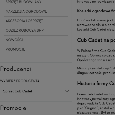
innowacyjne rozwiązania 
SPRZĘT BUDOWLANY
Kosiarki ogrodowe f
NARZĘDZIA OGRODOWE
Choć nie tak znane, jak 
AKCESORIA I OSPRZĘT
niezawodne silniki o bar
kosiarki Cub Cadet cies
ODZIEŻ ROBOCZA BHP
Cub Cadet na po
NOWOŚCI
PROMOCJE
W Polsce firma Cub Cadet
maszyn. Oprócz sprzedaż
Oprócz tego wielu z nic
Producenci
Mimo upływu lat częśći do
długowieczności produk
WYBIERZ PRODUCENTA
Historia firmy 
Firma Cub Cadet ma bogatą
innowacyjne traktory ogro
doprowadziła Cub Cadet 
Promocje
jako "Original", został w
niezawodności. Był to pr