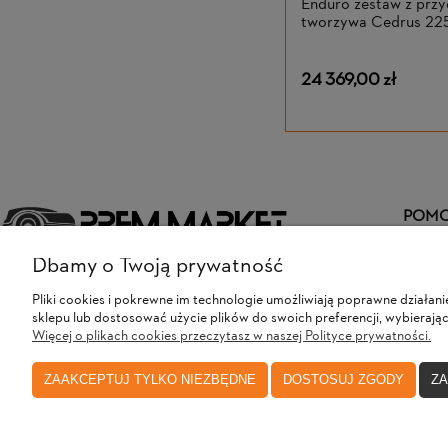
Enduro zestaw z przy
tworzywa Cedrus 22
24 369,00 zł
POM
Dbamy o Twoją prywatność
Kontakt
Zwroty 
+48 731 692 934
Pliki cookies i pokrewne im technologie umożliwiają poprawne działa
Produk
sklepu lub dostosować użycie plików do swoich preferencji, wybierając
zamówi
Adres:
Więcej o plikach cookies przeczytasz w naszej Polityce prywatności.
ul. Gorzowska 14b, 46-200 Ligota Górna
Obsługa Klienta dostępna jest w godzinach:
ZAAKCEPTUJ TYLKO NIEZBĘDNE
DOSTOSUJ ZGODY
ZA
poniedziałek - piątek: 8.00-17.00
sobota: 9.00-13.00