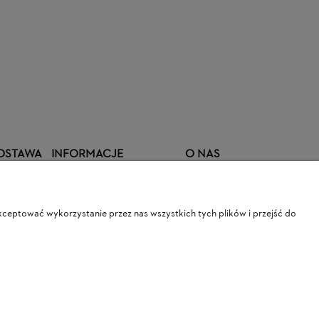
DOSTAWA
INFORMACJE
O NAS
Regulamin sklepu
Kontakt i dane firmy
ceptować wykorzystanie przez nas wszystkich tych plików i przejść do
Polityka prywatności
O firmie
awy
Zamówienia publiczne