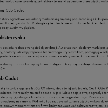
technologiczne sprawiają, że traktory tej marki są cenione przez użytkownik
irmy Cub Cadet
traktory ogrodowe kosiarki tej marki cieszą się dużą popularnością z kilku p
dzo długiej żywotności. Po drugie są bardzo łatwe w obsłudze. No i ten desig
zą oczy swoim wyglądem.
lskim rynku
 posiada rozbudowaną sieć dystrybucji. Autoryzowani dealerzy marki posia
y, dealerzy udzielają wsparcia technicznego użytkownikom, pomagają w odp
h posiada serwis pogwaracyjny, co pomaga w utrzymaniu i konserwacji prod
 starszych modeli wciąż są łatwo dostępne. Dzieje się tak dzięki staraniom fi
tów.
Cub Cadet
 historię sięgającą lat 60. XX wieku, kiedy to jej założyciele, Cecil i Otto
dnicze, które miały zmienić sposób, w jaki ludzie dbają o swoje ogrody i ter
do pozycji jednego z liderów w branży sprzętu ogrodniczego. Pierwszy mo
prowadzony na rynek w 1961 roku i od razu zyskał uznanie użytkowników dzięki 
zełomowy moment w historii firmy, który zaowocował dalszym rozwojem i eks