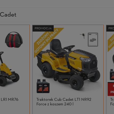
 Cadet
PROMOCJA
PR
t LR1 MR76
Traktorek Cub Cadet LT1 NR92
T
Force z koszem 240 l
F