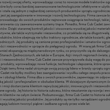
rozwój swojej oferty, wprowadzając coraz to nowsze modele traktorów ogro
tóre były coraz bardziej zaawansowane technologicznie i efektywne w użytk
e i stała się jednym z najbardziej cenionych producentów sprzętu ogrodni
jest jej zaangażowanie w innowacje i rozwój technologiczny. Firma zawsze b
rowadzając do swoich produktów najnowsze osiągnięcia technologii, takie jak
erowania czy zaawansowane systemy tnące. Ponadto, firma Cub Cadet zaws
w. Dzięki starannej kontroli jakości i stosowaniu wysokiej jakości materiałó
fektywne, ale także wytrzymałe i niezawodne, co przekłada się na długotrwałą
oduktów, które obejmują nie tylko traktory ogrodnicze, ale także kosiarki, g
rodniczych. Jej produkty są cenione przez profesjonalistów i amatorów ogro
ości i niezawodności w sprzęcie do pielęgnacji ogrodu. W miarę jak firma C
nież ekspansję na międzynarodowym rynku, co przyczyniło się do dalszego w
 Stanach Zjednoczonych, ale także w Europie, Azji i innych regionach świata, 
ci i niezawodności. Firma Cub Cadet zawsze przywiązywała dużą wagę do pot
 produkty, wprowadzając nowe funkcje, technologie i ulepszenia, które sprawia
Dzięki temu firma nadal utrzymuje swoją pozycję lidera w branży sprzętu ogr
 Cadet nie byłby możliwy bez zaangażowania i wysiłku całego zespołu praco
i obsługi klienta. Firma dba o swoich pracowników, zapewniając im odpowi
ką jakość i profesjonalizm w obsłudze klienta. W dzisiejszym dynamicznym ś
SŁOWY SE 62
GLEBOGRYZARKA SPALINOWA
ŁADO
i misji dostarczania klientom najwyższej jakości, innowacyjnych i niezawo
VEGA VT-30 LONCIN 79
AKUMU
ne ogrody. Jej historia to historia sukcesu, która nieustannie się rozwija i e
CHO I
SYSTE
1 349,00 ZŁ
189,0
 klientów na całym świecie. Podsumowując, firma Cub Cadet to historia sukc
Ą DMUCHAWY
STIHL
powiadom o
 i wysokiej jakości produktów. Jej produkty są nie tylko narzędziami ogrodn
dostępności
gają ludziom tworzyć piękne i zadbane ogrody przez wiele lat.
ZŁ
CENA REGULARNA:
1 579,00 ZŁ
CENA R
Ł
NAJNIŻSZA CENA:
1 579,00 ZŁ
NAJNIŻ