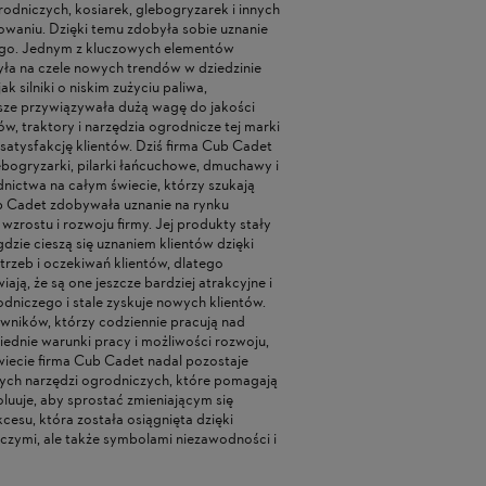
dniczych, kosiarek, glebogryzarek i innych
owaniu. Dzięki temu zdobyła sobie uznanie
czego. Jednym z kluczowych elementów
yła na czele nowych trendów w dziedzinie
 silniki o niskim zużyciu paliwa,
ze przywiązywała dużą wagę do jakości
w, traktory i narzędzia ogrodnicze tej marki
 satysfakcję klientów. Dziś firma Cub Cadet
lebogryzarki, pilarki łańcuchowe, dmuchawy i
dnictwa na całym świecie, którzy szukają
ub Cadet zdobywała uznanie na rynku
zrostu i rozwoju firmy. Jej produkty stały
gdzie cieszą się uznaniem klientów dzięki
rzeb i oczekiwań klientów, dlatego
ją, że są one jeszcze bardziej atrakcyjne i
odniczego i stale zyskuje nowych klientów.
wników, którzy codziennie pracują nad
ednie warunki pracy i możliwości rozwoju,
wiecie firma Cub Cadet nadal pozostaje
WARKA DO
SPYCHACZ PŁUG DO ŚNIEG
dnych narzędzi ogrodniczych, które pomagają
LATORÓW STIHL AL 101 DO
GLEBOGRYZARKI HORTMAS
woluuje, aby sprostać zmieniającym się
MU STIHL AK I SYSTEMU
155 L, HGS 155 B, BK 55, GAT
0 ZŁ
399,00 ZŁ
esu, która została osiągnięta dzięki
 AP
160 GS SZEROKOŚĆ ROBOCZ
po
iczymi, ale także symbolami niezawodności i
do
CM
EGULARNA:
269,00 ZŁ
CENA REGULARNA:
429,00 ZŁ
SZA CENA:
269,00 ZŁ
NAJNIŻSZA CENA:
389,00 ZŁ