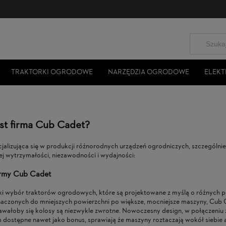
TRAKTORKI OGRODOWE
NARZĘDZIA OGRODOWE
ELEKT
est firma Cub Cadet?
jalizująca się w produkcji różnorodnych urządzeń ogrodniczych, szczególni
jej wytrzymałości, niezawodności i wydajności:
irmy Cub Cadet
ki wybór traktorów ogrodowych, które są projektowane z myślą o różnych po
aczonych do mniejszych powierzchni po większe, mocniejsze maszyny, Cub Ca
awałoby się kolosy są niezwykle zwrotne. Nowoczesny design, w połączeniu 
m dostępne nawet jako bonus, sprawiają że maszyny roztaczają wokół siebie 