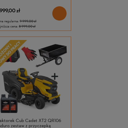
 999,00 zł
na regularna:
9 999,00 zł
jniższa cena:
8 999,00 zł
raktorek Cub Cadet XT2 QR106
duro zestaw z przyczepką