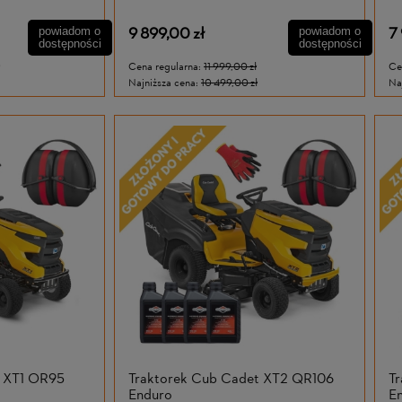
9 899,00 zł
7
powiadom o
powiadom o
dostępności
dostępności
Cena regularna:
11 999,00 zł
Ce
Najniższa cena:
10 499,00 zł
Na
t XT1 OR95
Traktorek Cub Cadet XT2 QR106
T
Enduro
En