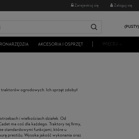
Zarejestruj się
Zaloguj się
(PUSTY)
WIĘCEJ
RONARZĘDZIA
AKCESORIA I OSPRZĘT
e traktorów ogrodowych. Ich sprzęt zdobył
trzebach i wielkościach działek. Od
det ma coś dla każdego. Traktory tej firmy,
ze standardowymi funkcjami, które u
aurę prestiżu. Wysoka jakość wykonania oraz