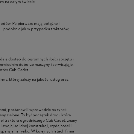
ów na całym świecie.
owodów. Po pierwsze mają potężne i
n - podobnie jak w przypadku traktorów,
dają dostęp do ogromnych ilości sprzętu i
owiednim doborze maszyny i serwisują je.
uktów Cub Cadet.
rmy, której zależy na jakości usług oraz
 Pond, postanowili wprowadzić na rynek
eny zielone. To był początek drogi, która
del traktora ogrodniczego Cub Cadet, znany
swojej solidnej konstrukcji, wydajności i
pansją na rynku. W kolejnych latach firma