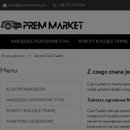
sklep@premmarket.com
+48 731 692 934
NARZĘDZIA OGRODOWE STIHL
ROBOTY KOSZĄCE TRAWĘ
»
Strona główna
Sprzet Cub Cadet
Menu
Z czego znana j
Cub Cadet to marka spec
ELEKTRONARZĘDZIA
sobie uznanie dzięki swo
Traktory ogrodowe f
NARZĘDZIA OGRODOWE STIHL
Cub Cadet oferuje szero
ROBOTY KOSZĄCE TRAWĘ
mniejszych modeli przezn
nawet te największe wyd
TRAKTORKI OGRODOWE
konkurencji nie są czase