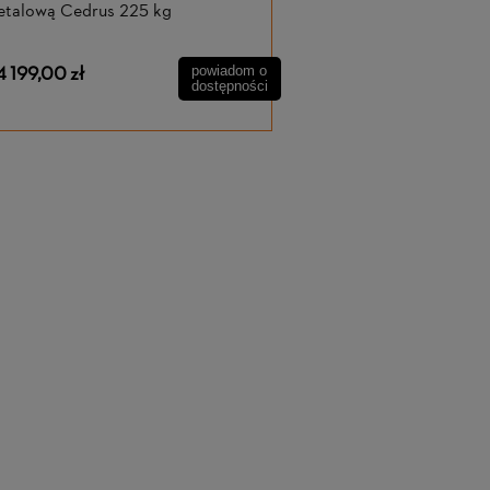
etalową Cedrus 225 kg
4 199,00 zł
powiadom o
dostępności