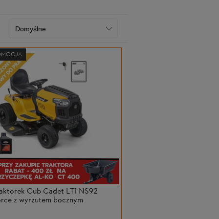
OMOCJA
raktorek Cub Cadet LT1 NS92
orce z wyrzutem bocznym